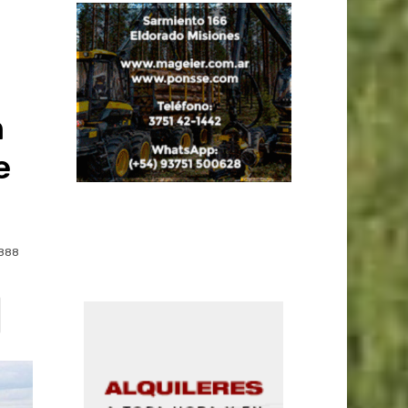
n
e
888