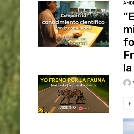
AMB
“E
m
fo
F
la