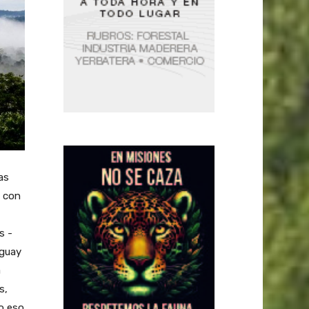
as
” con
s -
uguay
a
s,
do eso