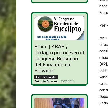
hace 
Franc
Por 
MISIO
difus
Brasil | ABAF y
conti
Cedagro promueven el
misi
Congreso Brasileño
del Eucalipto en
(42)
Salvador
del P
Yabot
Agenda Forestal
Patricia Escobar
-
05/08/2026
extie
centr
Depar
Pedro