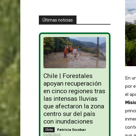
Últimas noticias
Chile | Forestales
En un
apoyan recuperación
por e
en cinco regiones tras
el ap
las intensas lluvias
Misi
que afectaron la zona
princ
centro sur del país
inmer
con inundaciones
conte
Patricia Escobar
-
Chile
06/08/2026
sus a