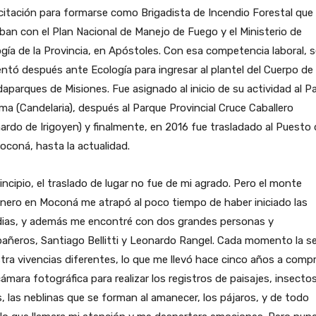
itación para formarse como Brigadista de Incendio Forestal que
ban con el Plan Nacional de Manejo de Fuego y el Ministerio de
gía de la Provincia, en Apóstoles. Con esa competencia laboral, s
ntó después ante Ecología para ingresar al plantel del Cuerpo de
aparques de Misiones. Fue asignado al inicio de su actividad al P
ma (Candelaria), después al Parque Provincial Cruce Caballero
ardo de Irigoyen) y finalmente, en 2016 fue trasladado al Puesto 
coná, hasta la actualidad.
rincipio, el traslado de lugar no fue de mi agrado. Pero el monte
nero en Moconá me atrapó al poco tiempo de haber iniciado las
dias, y además me encontré con dos grandes personas y
ñeros, Santiago Bellitti y Leonardo Rangel. Cada momento la se
ra vivencias diferentes, lo que me llevó hace cinco años a compr
ámara fotográfica para realizar los registros de paisajes, insectos
s, las neblinas que se forman al amanecer, los pájaros, y de todo