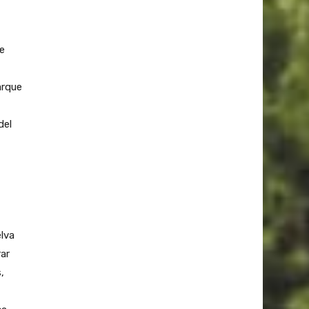
e
arque
del
lva
ar
,