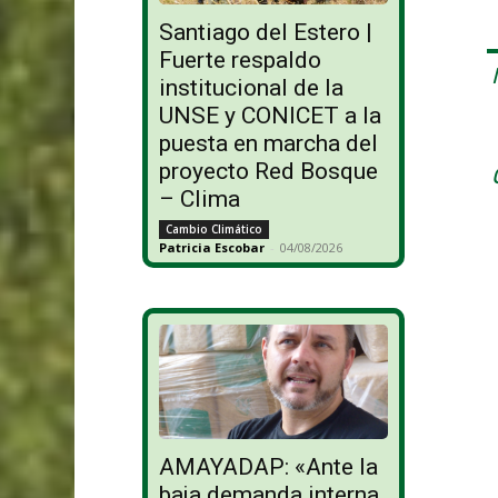
Santiago del Estero |
Fuerte respaldo
institucional de la
UNSE y CONICET a la
puesta en marcha del
proyecto Red Bosque
– Clima
Cambio Climático
Patricia Escobar
-
04/08/2026
AMAYADAP: «Ante la
baja demanda interna,