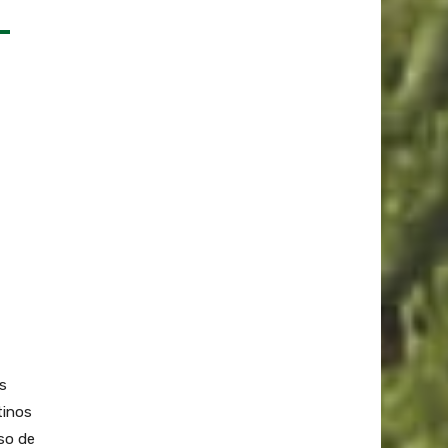
os
tinos
rso de