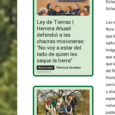
Estad
Estad
Ley de Tierras |
Los e
Herrera Ahuad
flora
defendió a las
que l
chacras misioneras:
salto
“No voy a estar del
imáge
lado de quien les
que a
saque la tierra”
que l
Patricia Escobar
-
Nacionales
del R
04/08/2026
Prote
conte
y ata
exper
natur
publi