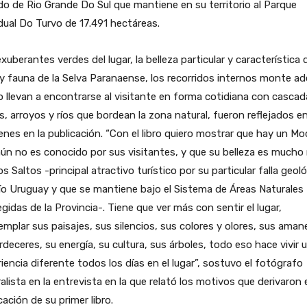
o de Rio Grande Do Sul que mantiene en su territorio al Parque
ual Do Turvo de 17.491 hectáreas.
xuberantes verdes del lugar, la belleza particular y característica d
 y fauna de la Selva Paranaense, los recorridos internos monte a
o llevan a encontrarse al visitante en forma cotidiana con cascad
s, arroyos y ríos que bordean la zona natural, fueron reflejados e
nes en la publicación. “Con el libro quiero mostrar que hay un M
ún no es conocido por sus visitantes, y que su belleza es mucho
os Saltos -principal atractivo turístico por su particular falla geol
ío Uruguay y que se mantiene bajo el Sistema de Áreas Naturales
gidas de la Provincia-. Tiene que ver más con sentir el lugar,
mplar sus paisajes, sus silencios, sus colores y olores, sus ama
rdeceres, su energía, su cultura, sus árboles, todo eso hace vivir 
iencia diferente todos los días en el lugar”, sostuvo el fotógrafo
alista en la entrevista en la que relató los motivos que derivaron 
cación de su primer libro.