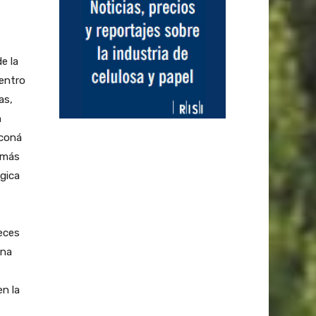
e la
dentro
as,
n
oconá
 más
ógica
neces
una
en la