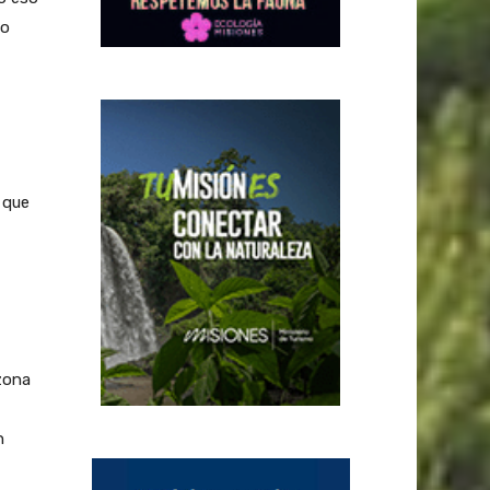
vo
que
 zona
n