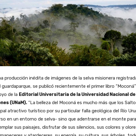
a producción inédita de imágenes de la selva misionera registrad
l guardaparque, se publicó recientemente el primer libro “Moconá
oyo de la
Editorial Universitaria de la Universidad Nacional de
ones (UNaM).
“La belleza del Moconá es mucho más que los Salto
ipal atractivo turístico por su particular falla geológica del Río Ur
so en un entorno de selva- sino que adentrarse en el monte par
mplar sus paisajes, disfrutar de sus silencios, sus colores y olore
maneceres y atardeceres, su energía, su cultura, sus árboles, to