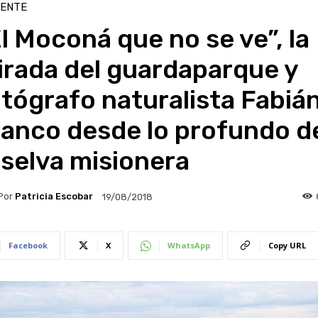
IENTE
l Moconá que no se ve”, la
irada del guardaparque y
tógrafo naturalista Fabiá
ranco desde lo profundo d
 selva misionera
Por
Patricia Escobar
19/08/2018
Facebook
X
WhatsApp
Copy URL