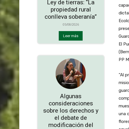
Ley de tierras: “La
capac
propiedad rural
dicta
conlleva soberanía”
Ecolo
05/08/2026
prese
Guard
Leer más
El Pu
(Bern
PP Mo
“Al p
misio
guar
Algunas
compa
consideraciones
muest
sobre los derechos y
una c
el debate de
flore
modificación del