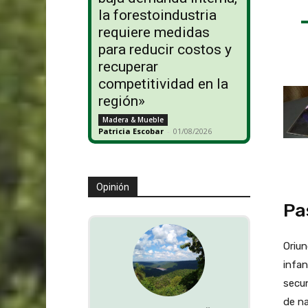
la forestoindustria
requiere medidas
para reducir costos y
recuperar
competitividad en la
región»
Madera & Mueble
Patricia Escobar
-
01/08/2026
Opinión
Pa
Oriun
infan
secun
de na