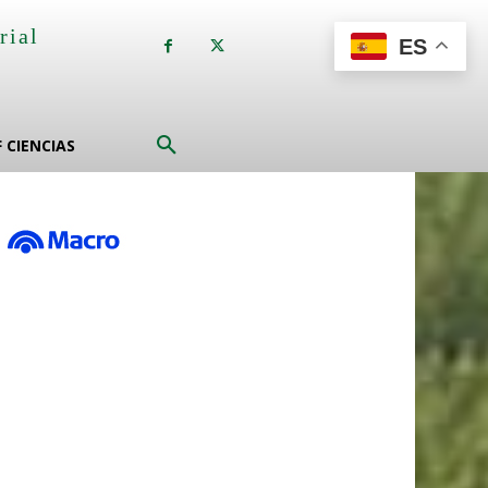
rial
ES
a
F CIENCIAS