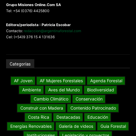
G
rupo Misiones
Online.Com
SA
Tel: +54 (0376) 4425800
Editora/periodista : Patricia Escobar
Contacto:
redaccion@argentinaforestal.com
Cel: (+54)9 376 15 4 131636
Categorías
AF Joven
AF Mujeres Forestales
Agenda Forestal
Ambiente
Aves del Mundo
Biodiversidad
Cambio Climático
Conservación
Construir con Madera
Contenido Patrocinado
Costa Rica
Destacadas
Educación
Energías Renovables
Galería de videos
Guia Forestal
Institucionales
Legislación y proyectos