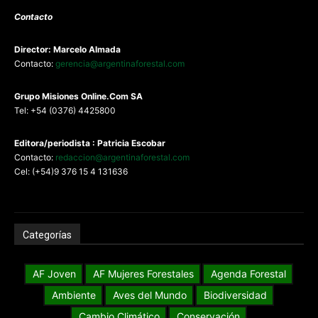
Contacto
Director: Marcelo Almada
Contacto:
gerencia@argentinaforestal.com
G
rupo Misiones
Online.Com
SA
Tel: +54 (0376) 4425800
Editora/periodista : Patricia Escobar
Contacto:
redaccion@argentinaforestal.com
Cel: (+54)9 376 15 4 131636
Categorías
AF Joven
AF Mujeres Forestales
Agenda Forestal
Ambiente
Aves del Mundo
Biodiversidad
Cambio Climático
Conservación