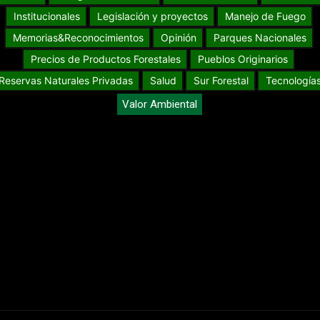
Institucionales
Legislación y proyectos
Manejo de Fuego
Memorias&Reconocimientos
Opinión
Parques Nacionales
Precios de Productos Forestales
Pueblos Originarios
Reservas Naturales Privadas
Salud
Sur Forestal
Tecnología
Valor Ambiental