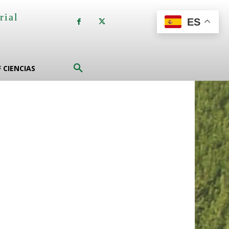
rial
ES
a
F CIENCIAS