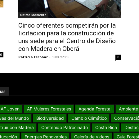
Ultimo Momento
Cinco oferentes competirán por la
licitación para la construcción de
una sede para el Centro de Diseño
con Madera en Oberá
0
Patricia Escobar
-
19/07/2018
0
ías
AF Joven
AF Mujeres Forestales
Agenda Forestal
Ambiente
ves del Mundo
Biodiversidad
Cambio Climático
Conservaci
truir con Madera
Contenido Patrocinado
Costa Rica
Destac
ducación
Energías Renovables
Galería de videos
Guia Forest