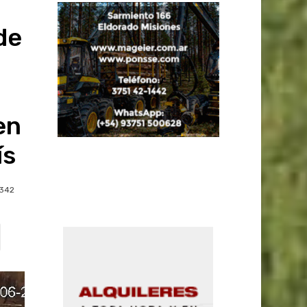
de
en
ís
342