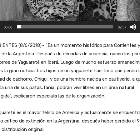
00:00
02:37
IENTES (8/6/2018).- “Es un momento histórico para Corrientes y
 de la Argentina. Después de décadas de ausencia, nacen los pri
orros de Yaguareté en Iberá. Luego de mucho esfuerzo amaneci
sta gran noticia: Los hijos de un yaguareté huérfano que perdió l
tad de cachorro, Chiqui, y de una hembra nacida en cautiverio, a q
lta una de sus patas,Tania, podrán vivir libres en un área natural
gida”, explicaron especialistas de la organización.
guareté es el mayor felino de América y actualmente se encuentr
ro crítico de extinción en la Argentina, después haber perdido el 
 distribución original.