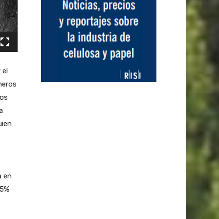
 el
meros
mos
a
uien
a en
95%