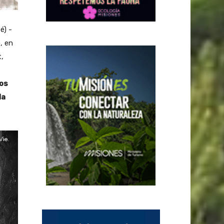
é) -
, en
,
los
la