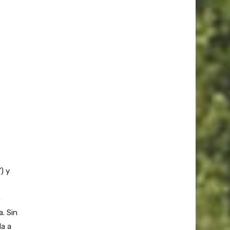
) y
o
. Sin
da a