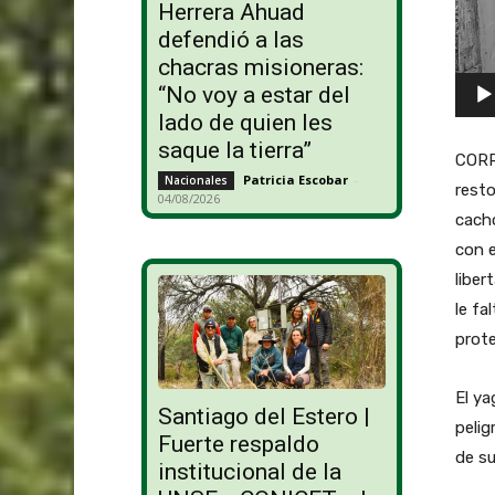
Herrera Ahuad
c
defendió a las
t
chacras misioneras:
o
“No voy a estar del
r
lado de quien les
d
saque la tierra”
CORR
e
Patricia Escobar
-
Nacionales
resto
v
04/08/2026
cach
í
con e
d
liber
e
le fa
o
prote
El ya
Santiago del Estero |
pelig
Fuerte respaldo
de su
institucional de la