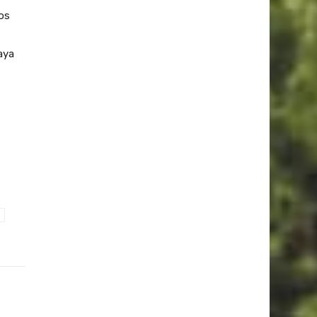
los
aya