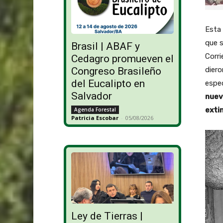
Esta 
que s
Brasil | ABAF y
Corri
Cedagro promueven el
Congreso Brasileño
diero
del Eucalipto en
espec
Salvador
nuev
exti
Agenda Forestal
Patricia Escobar
-
05/08/2026
R
e
p
r
o
d
Ley de Tierras |
u