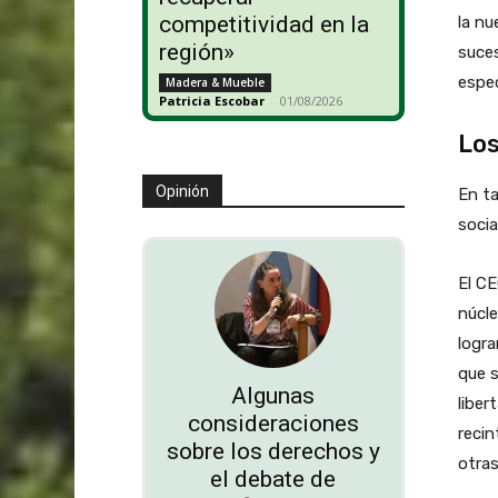
competitividad en la
la nu
región»
suces
espec
Madera & Mueble
Patricia Escobar
-
01/08/2026
Los
Opinión
En ta
socia
El CE
núcle
logra
que s
Algunas
liber
consideraciones
recin
sobre los derechos y
otras
el debate de