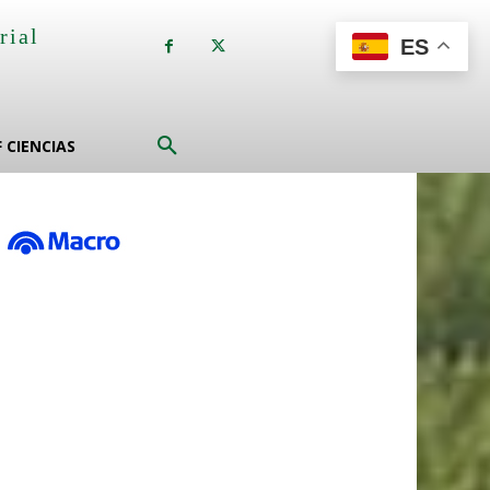
rial
ES
a
F CIENCIAS