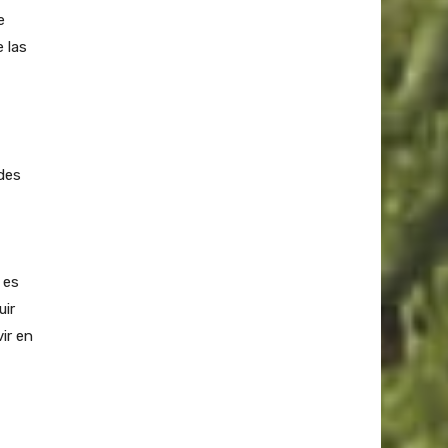
e
 las
edes
 es
uir
ir en