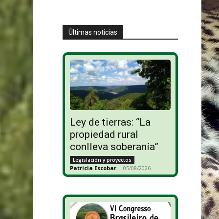
Últimas noticias
Ley de tierras: “La
propiedad rural
conlleva soberanía”
Legislación y proyectos
Patricia Escobar
-
05/08/2026