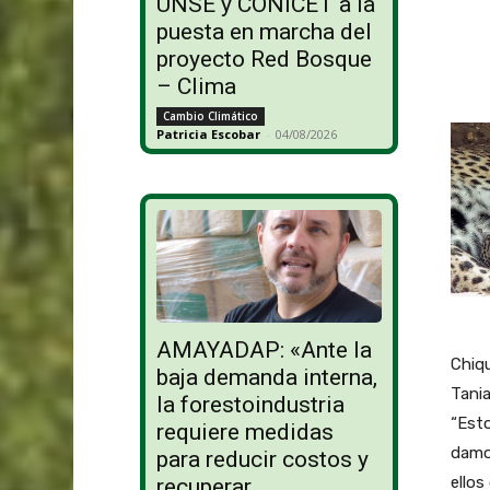
UNSE y CONICET a la
puesta en marcha del
proyecto Red Bosque
– Clima
Cambio Climático
Patricia Escobar
-
04/08/2026
AMAYADAP: «Ante la
Chiqu
baja demanda interna,
Tania
la forestoindustria
“Esto
requiere medidas
damos
para reducir costos y
ellos
recuperar