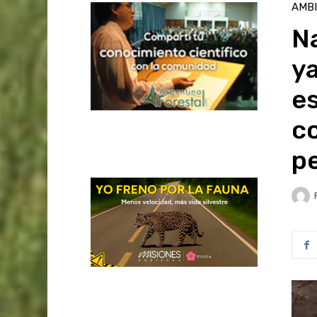
AMB
N
ya
es
co
pe