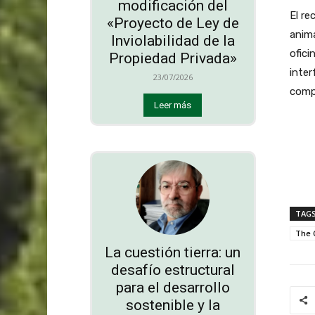
modificación del
El re
«Proyecto de Ley de
anima
Inviolabilidad de la
ofici
Propiedad Privada»
inter
23/07/2026
comp
Leer más
TAG
The 
La cuestión tierra: un
desafío estructural
para el desarrollo
sostenible y la