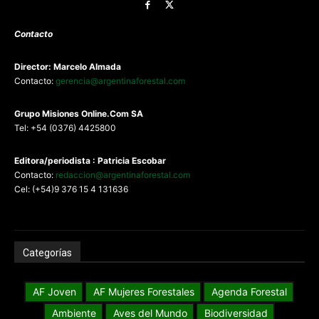
Contacto
Director: Marcelo Almada
Contacto:
gerencia@argentinaforestal.com
G
rupo Misiones
Online.Com
SA
Tel: +54 (0376) 4425800
Editora/periodista : Patricia Escobar
Contacto:
redaccion@argentinaforestal.com
Cel: (+54)9 376 15 4 131636
Categorías
AF Joven
AF Mujeres Forestales
Agenda Forestal
Ambiente
Aves del Mundo
Biodiversidad