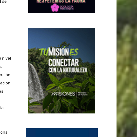
l de
 nivel
es
ersión
vación
es
la
cilla