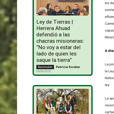
los d
exist
eficie
Ley de Tierras |
Cambi
Herrera Ahuad
capac
defendió a las
Minis
chacras misioneras:
“No voy a estar del
A die
lado de quien les
saque la tierra”
La jo
Patricia Escobar
-
Nacionales
04/08/2026
la Le
Nativ
ley.
La ape
recor
carte