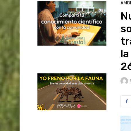
AMB
Nu
s
tr
la
2