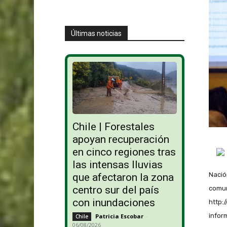
Últimas noticias
Chile | Forestales
apoyan recuperación
en cinco regiones tras
las intensas lluvias
Nació
que afectaron la zona
centro sur del país
comun
con inundaciones
http:
infor
Patricia Escobar
-
Chile
06/08/2026