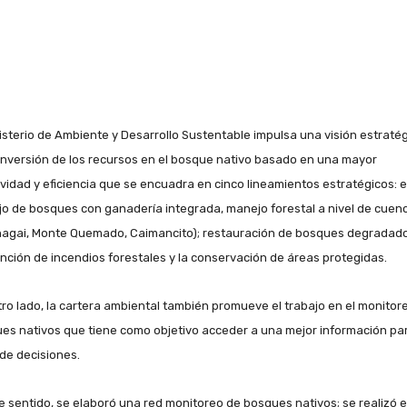
nisterio de Ambiente y Desarrollo Sustentable impulsa una visión estraté
 inversión de los recursos en el bosque nativo basado en una mayor
ividad y eficiencia que se encuadra en cinco lineamientos estratégicos: e
o de bosques con ganadería integrada, manejo forestal a nivel de cuen
agai, Monte Quemado, Caimancito); restauración de bosques degradado
nción de incendios forestales y la conservación de áreas protegidas.
tro lado, la cartera ambiental también promueve el trabajo en el monitor
es nativos que tiene como objetivo acceder a una mejor información par
de decisiones.
e sentido, se elaboró una red monitoreo de bosques nativos; se realizó e