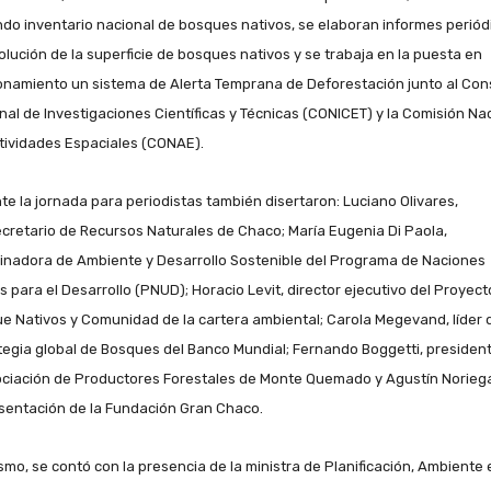
do inventario nacional de bosques nativos, se elaboran informes periód
olución de la superficie de bosques nativos y se trabaja en la puesta en
onamiento un sistema de Alerta Temprana de Deforestación junto al Con
nal de Investigaciones Científicas y Técnicas (CONICET) y la Comisión Na
tividades Espaciales (CONAE).
te la jornada para periodistas también disertaron: Luciano Olivares,
cretario de Recursos Naturales de Chaco; María Eugenia Di Paola,
inadora de Ambiente y Desarrollo Sostenible del Programa de Naciones
s para el Desarrollo (PNUD); Horacio Levit, director ejecutivo del Proyect
e Nativos y Comunidad de la cartera ambiental; Carola Megevand, líder d
tegia global de Bosques del Banco Mundial; Fernando Boggetti, presiden
ociación de Productores Forestales de Monte Quemado y Agustín Noriega
sentación de la Fundación Gran Chaco.
smo, se contó con la presencia de la ministra de Planificación, Ambiente 