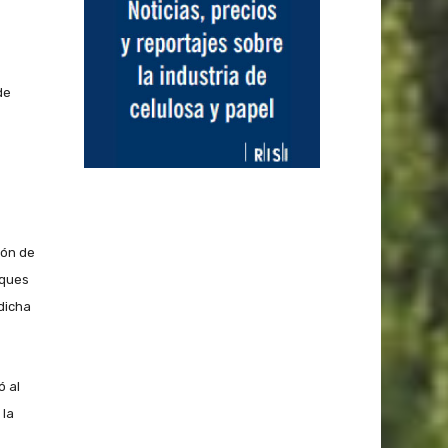
de
ión de
sques
dicha
ó al
 la