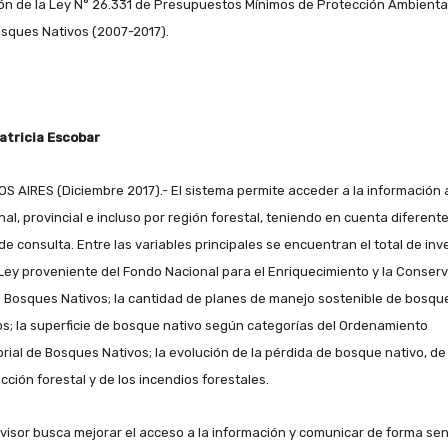
ón de la Ley N° 26.331 de Presupuestos Mínimos de Protección Ambienta
osques Nativos (2007-2017).
atricia Escobar
S AIRES (Diciembre 2017).- El sistema permite acceder a la información a
nal, provincial e incluso por región forestal, teniendo en cuenta diferent
de consulta. Entre las variables principales se encuentran el total de inv
 Ley proveniente del Fondo Nacional para el Enriquecimiento y la Conser
s Bosques Nativos; la cantidad de planes de manejo sostenible de bosqu
os; la superficie de bosque nativo según categorías del Ordenamiento
torial de Bosques Nativos; la evolución de la pérdida de bosque nativo, de 
cción forestal y de los incendios forestales.
 visor busca mejorar el acceso a la información y comunicar de forma sen