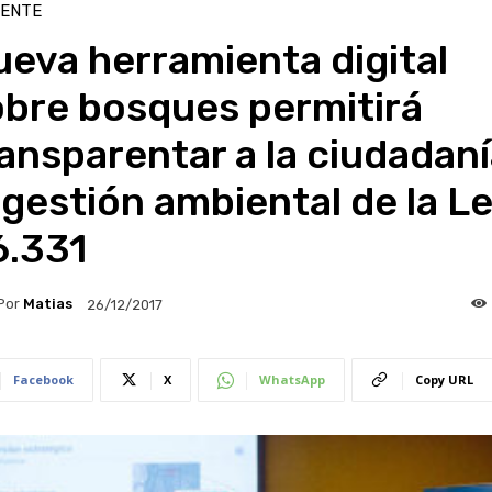
IENTE
eva herramienta digital
obre bosques permitirá
ansparentar a la ciudadan
 gestión ambiental de la L
6.331
Por
Matias
26/12/2017
Facebook
X
WhatsApp
Copy URL