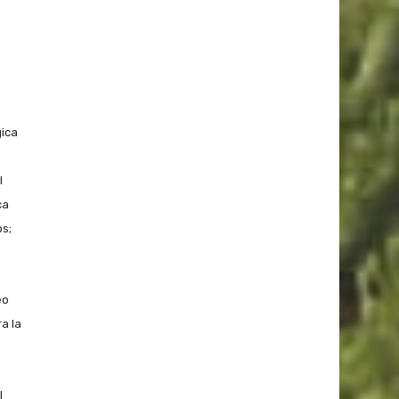
gica
l
ca
s;
eo
a la
l