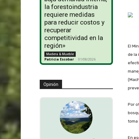
la forestoindustria
requiere medidas
para reducir costos y
recuperar
competitividad en la
región»
El Mi
Madera & Mueble
de la
Patricia Escobar
-
01/08/2026
efect
manej
(Mach
Opinión
preve
Por o
bosqu
toma 
En es