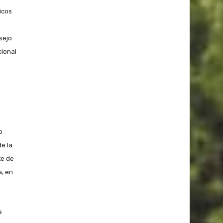
icos
sejo
cional
o
e la
te de
, en
e