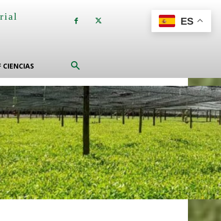
rial
ES
a
F CIENCIAS