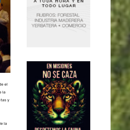
de el
 la
tas y
e la