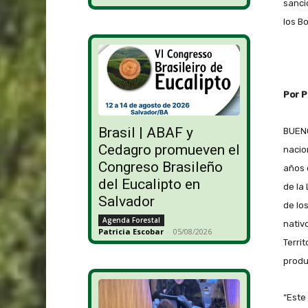
sanci
los B
Por P
Brasil | ABAF y
BUENO
Cedagro promueven el
nacio
Congreso Brasileño
años 
del Eucalipto en
de la
Salvador
de lo
Agenda Forestal
nativ
Patricia Escobar
-
05/08/2026
Terri
produ
“Este