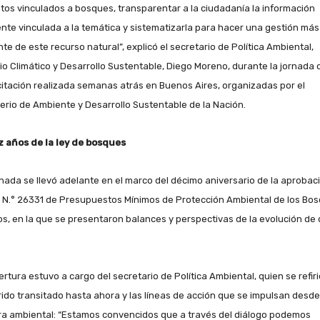
atos vinculados a bosques, transparentar a la ciudadanía la información
ente vinculada a la temática y sistematizarla para hacer una gestión más
nte de este recurso natural”, explicó el secretario de Política Ambiental,
o Climático y Desarrollo Sustentable, Diego Moreno, durante la jornada 
itación realizada semanas atrás en Buenos Aires, organizadas por el
terio de Ambiente y Desarrollo Sustentable de la Nación.
z años de la ley de bosques
rnada se llevó adelante en el marco del décimo aniversario de la aprobac
y N.° 26331 de Presupuestos Mínimos de Protección Ambiental de los Bo
os, en la que se presentaron balances y perspectivas de la evolución de 
rtura estuvo a cargo del secretario de Política Ambiental, quien se refiri
rido transitado hasta ahora y las líneas de acción que se impulsan desde
ra ambiental: “Estamos convencidos que a través del diálogo podemos