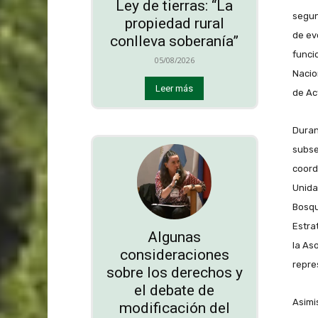
Ley de tierras: “La
segun
propiedad rural
de ev
conlleva soberanía”
funci
05/08/2026
Nacio
Leer más
de Ac
Duran
subse
coord
Unida
Bosqu
Estra
Algunas
la As
consideraciones
repre
sobre los derechos y
el debate de
Asimi
modificación del