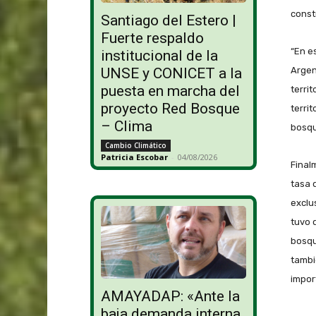
const
Santiago del Estero |
Fuerte respaldo
“En e
institucional de la
UNSE y CONICET a la
Argen
puesta en marcha del
terri
proyecto Red Bosque
terri
– Clima
bosqu
Cambio Climático
Patricia Escobar
-
04/08/2026
Final
tasa 
exclu
tuvo 
bosqu
tambi
impor
AMAYADAP: «Ante la
baja demanda interna,