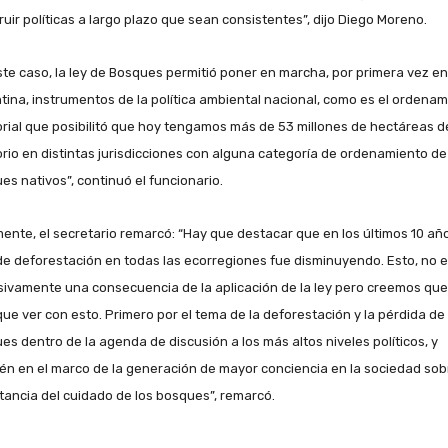
ruir políticas a largo plazo que sean consistentes”, dijo Diego Moreno.
ste caso, la ley de Bosques permitió poner en marcha, por primera vez en
tina, instrumentos de la política ambiental nacional, como es el ordena
torial que posibilitó que hoy tengamos más de 53 millones de hectáreas d
torio en distintas jurisdicciones con alguna categoría de ordenamiento de
es nativos”, continuó el funcionario.
mente, el secretario remarcó: “Hay que destacar que en los últimos 10 año
de deforestación en todas las ecorregiones fue disminuyendo. Esto, no 
sivamente una consecuencia de la aplicación de la ley pero creemos que 
que ver con esto. Primero por el tema de la deforestación y la pérdida de
es dentro de la agenda de discusión a los más altos niveles políticos, y
én en el marco de la generación de mayor conciencia en la sociedad sob
tancia del cuidado de los bosques”, remarcó.