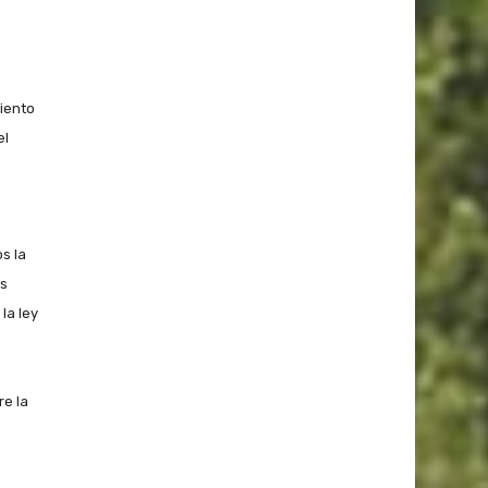
miento
el
s la
es
la ley
re la