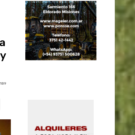
ía
ey
189