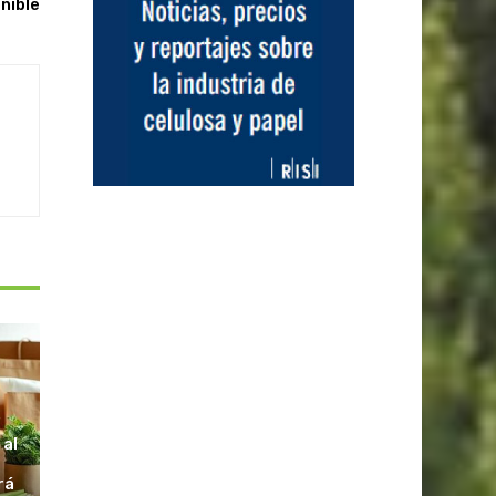
nible
S
 al
rá