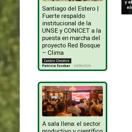
y e
en
Santiago del Estero |
Fuerte respaldo
institucional de la
UNSE y CONICET a la
puesta en marcha del
proyecto Red Bosque
– Clima
Cambio Climático
Patricia Escobar
-
04/08/2026
A sala llena: el sector
productivo y científico