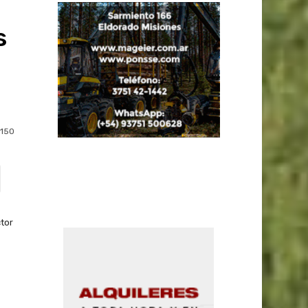
s
150
ctor