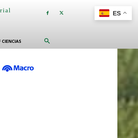
rial
ES
a
F CIENCIAS