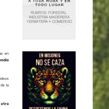
ar, en
endio
ideos
de la
,
otro