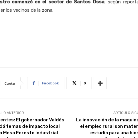
estro comenzó en el sector de Santos Ossa
, según report
er los vecinos de la zona.
Facebook
X
Cuota
ULO ANTERIOR
ARTÍCULO SIG
ientes: El gobernador Valdés
La innovación de la maquina
dó temas de impacto local
el empleo rural son mater
la Mesa Foresto Industrial
estudio para una bi