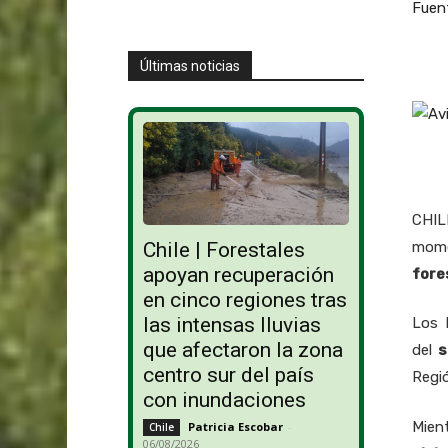
Fuen
Últimas noticias
CHILE
mom
Chile | Forestales
apoyan recuperación
fore
en cinco regiones tras
las intensas lluvias
Los 
que afectaron la zona
del
s
centro sur del país
Regió
con inundaciones
Mien
Patricia Escobar
-
Chile
06/08/2026