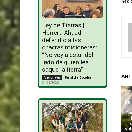
naci
Ley de Tierras |
Herrera Ahuad
defendió a las
chacras misioneras:
“No voy a estar del
lado de quien les
saque la tierra”
ART
Patricia Escobar
-
Nacionales
04/08/2026
Del
Pu
sob