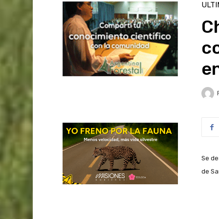
ULT
Ch
c
en
Se de
de Sa