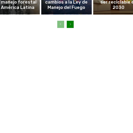
l manejo forestal
cambios a la Ley de
ser reciclable 
 América Latina
Manejo del Fuego
2030