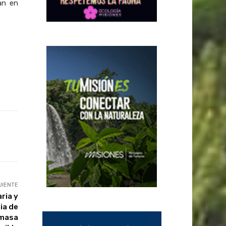
an en
UIENTE
ria y
ia de
omasa