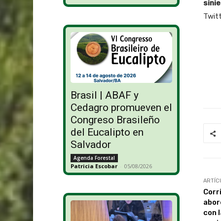
sini
Twitt
Brasil | ABAF y
Cedagro promueven el
Congreso Brasileño
del Eucalipto en
Salvador
Agenda Forestal
Patricia Escobar
-
05/08/2026
ARTÍC
Corr
abor
con 