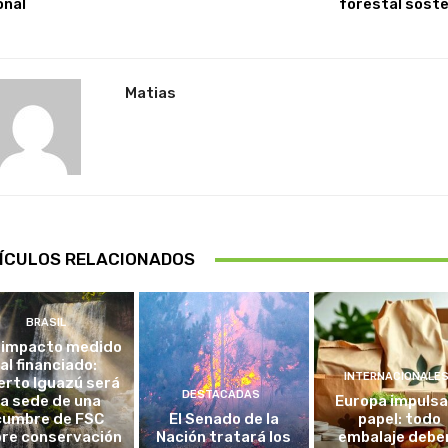
onal
forestal soste
Matias
ÍCULOS RELACIONADOS
BRASIL
 impacto medido
al financiado:
INTERNACIONALE
erto Iguazú será
DESTACADAS
la sede de una
Europa impulsa
cumbre de FSC
El Senado de la
papel: todo
re conservación
Nación tratará los
embalaje debe