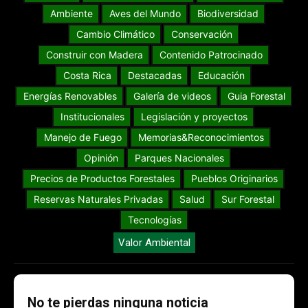
Ambiente
Aves del Mundo
Biodiversidad
Cambio Climático
Conservación
Construir con Madera
Contenido Patrocinado
Costa Rica
Destacadas
Educación
Energías Renovables
Galería de videos
Guia Forestal
Institucionales
Legislación y proyectos
Manejo de Fuego
Memorias&Reconocimientos
Opinión
Parques Nacionales
Precios de Productos Forestales
Pueblos Originarios
Reservas Naturales Privadas
Salud
Sur Forestal
Tecnologías
Valor Ambiental
No te pierdas ninguna noticia