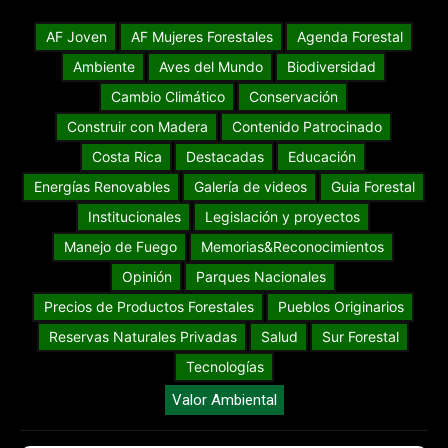
AF Joven
AF Mujeres Forestales
Agenda Forestal
Ambiente
Aves del Mundo
Biodiversidad
Cambio Climático
Conservación
Construir con Madera
Contenido Patrocinado
Costa Rica
Destacadas
Educación
Energías Renovables
Galería de videos
Guia Forestal
Institucionales
Legislación y proyectos
Manejo de Fuego
Memorias&Reconocimientos
Opinión
Parques Nacionales
Precios de Productos Forestales
Pueblos Originarios
Reservas Naturales Privadas
Salud
Sur Forestal
Tecnologías
Valor Ambiental