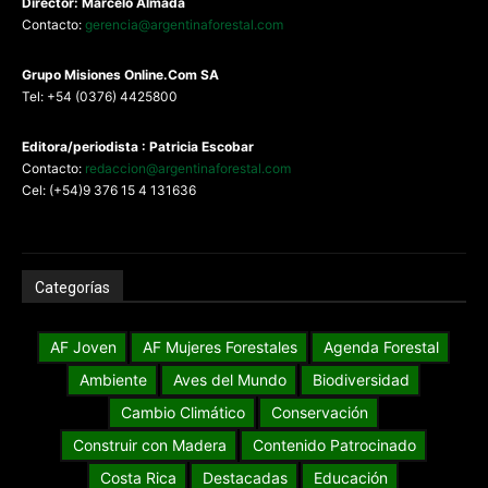
Director: Marcelo Almada
Contacto:
gerencia@argentinaforestal.com
G
rupo Misiones
Online.Com
SA
Tel: +54 (0376) 4425800
Editora/periodista : Patricia Escobar
Contacto:
redaccion@argentinaforestal.com
Cel: (+54)9 376 15 4 131636
Categorías
AF Joven
AF Mujeres Forestales
Agenda Forestal
Ambiente
Aves del Mundo
Biodiversidad
Cambio Climático
Conservación
Construir con Madera
Contenido Patrocinado
Costa Rica
Destacadas
Educación