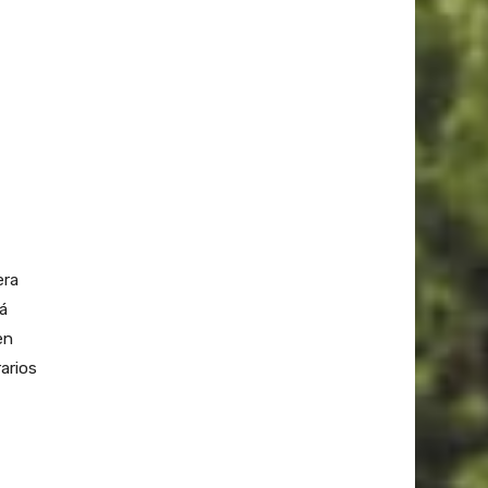
era
tá
en
arios