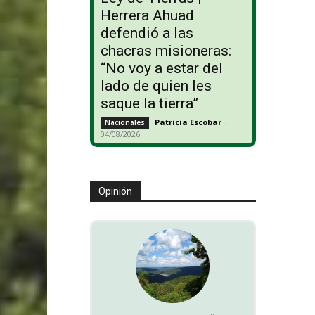
Herrera Ahuad
defendió a las
chacras misioneras:
“No voy a estar del
lado de quien les
saque la tierra”
Patricia Escobar
-
Nacionales
04/08/2026
Opinión