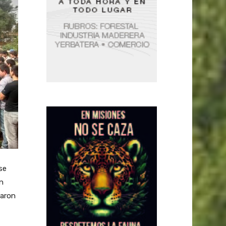
se
an
zaron