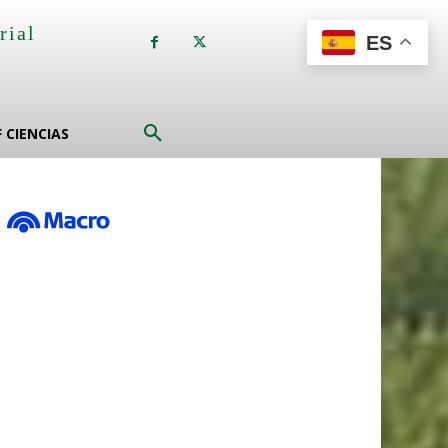
rial
ES
a
F CIENCIAS