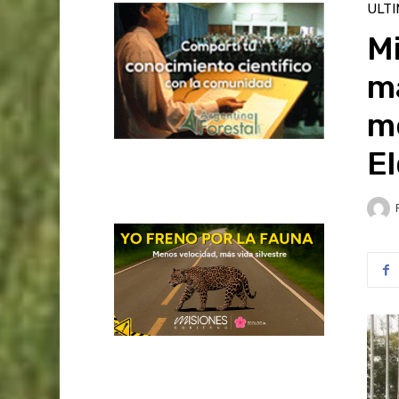
ULT
Mi
m
me
E