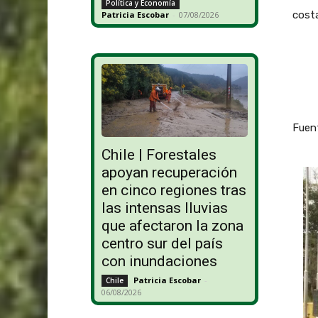
Política y Economía
costa
Patricia Escobar
-
07/08/2026
Fuent
Chile | Forestales
apoyan recuperación
en cinco regiones tras
las intensas lluvias
que afectaron la zona
centro sur del país
con inundaciones
Patricia Escobar
-
Chile
06/08/2026