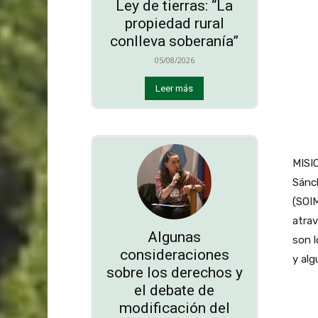
Ley de tierras: “La
propiedad rural
conlleva soberanía”
05/08/2026
Leer más
MISIO
Sánch
(SOIM
atrav
Algunas
son l
consideraciones
y alg
sobre los derechos y
el debate de
modificación del