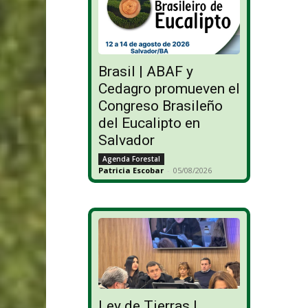
Brasil | ABAF y
Cedagro promueven el
Congreso Brasileño
del Eucalipto en
Salvador
Agenda Forestal
Patricia Escobar
-
05/08/2026
Ley de Tierras |