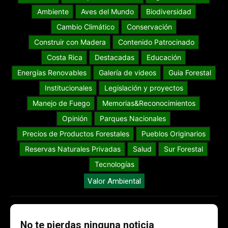
Ambiente
Aves del Mundo
Biodiversidad
Cambio Climático
Conservación
Construir con Madera
Contenido Patrocinado
Costa Rica
Destacadas
Educación
Energías Renovables
Galería de videos
Guia Forestal
Institucionales
Legislación y proyectos
Manejo de Fuego
Memorias&Reconocimientos
Opinión
Parques Nacionales
Precios de Productos Forestales
Pueblos Originarios
Reservas Naturales Privadas
Salud
Sur Forestal
Tecnologías
Valor Ambiental
No te pierdas ninguna noticia