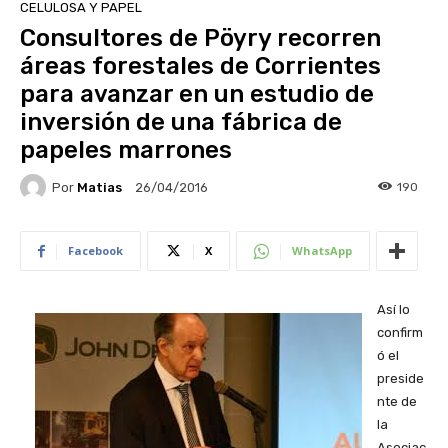
CELULOSA Y PAPEL
Consultores de Pöyry recorren
áreas forestales de Corrientes
para avanzar en un estudio de
inversión de una fábrica de
papeles marrones
Por
Matias
190
26/04/2016
Facebook
X
WhatsApp
Así lo
confirm
ó el
preside
nte de
la
Asociac