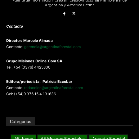
Fuente de información forestal, foresto-industrial y ambiental de
Argentina y América Latina
Contacto
Director: Marcelo Almada
Contacto:
gerencia@argentinaforestal.com
G
rupo Misiones
Online.Com
SA
Tel: +54 (0376) 4425800
Editora/periodista : Patricia Escobar
Contacto:
redaccion@argentinaforestal.com
Cel: (+54)9 376 15 4 131636
Categorías
AF Joven
AF Mujeres Forestales
Agenda Forestal