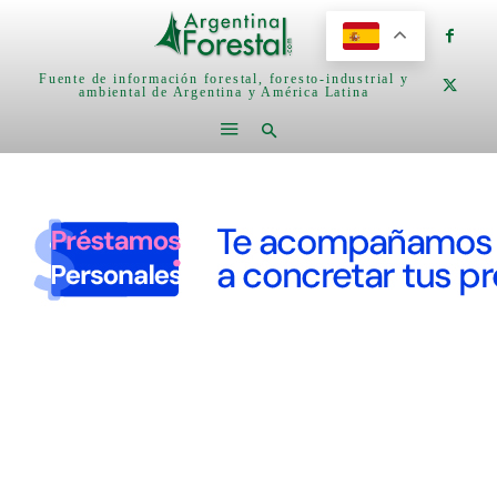
Fuente de información forestal, foresto-industrial y
ambiental de Argentina y América Latina