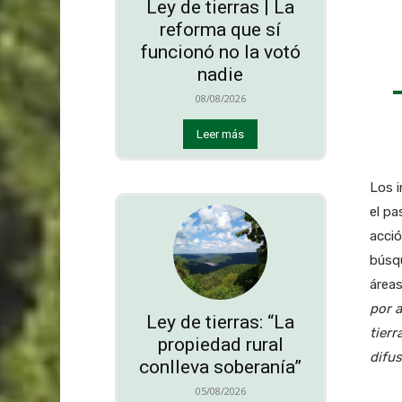
Ley de tierras | La
reforma que sí
funcionó no la votó
nadie
08/08/2026
Leer más
Los i
el pa
acció
búsq
área
por a
Ley de tierras: “La
tierr
propiedad rural
difus
conlleva soberanía”
05/08/2026