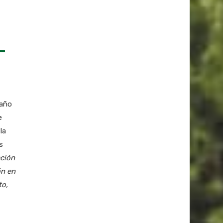
 año
e
la
s
ación
ón en
to,