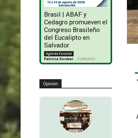
Brasil | ABAF y
Cedagro promueven el
Congreso Brasileño
del Eucalipto en
Salvador
Agenda Forestal
Patricia Escobar
-
05/08/2026
Opinión