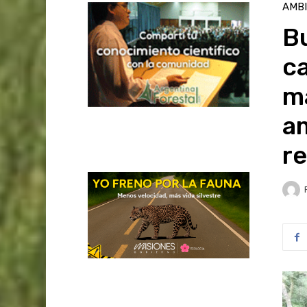
AMB
Bu
ca
ma
a
re