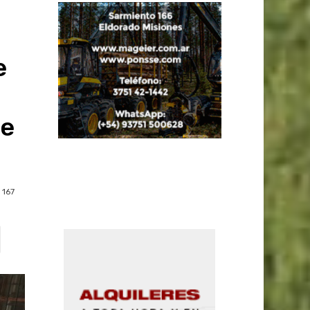
e
de
167