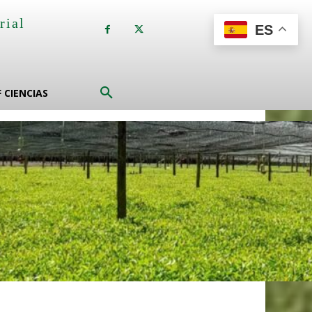
rial
ES
a
F CIENCIAS