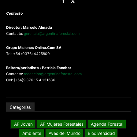
Contacto
Director: Marcelo Almada
Contacto:
gerencia@argentinaforestal.com
G
rupo Misiones
Online.Com
SA
Tel: +54 (0376) 4425800
Editora/periodista : Patricia Escobar
Contacto:
redaccion@argentinaforestal.com
Cel: (+54)9 376 15 4 131636
Categorías
AF Joven
AF Mujeres Forestales
Agenda Forestal
Ambiente
Aves del Mundo
Biodiversidad