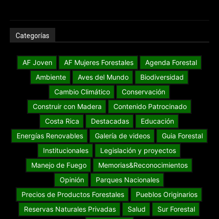
Categorías
AF Joven
AF Mujeres Forestales
Agenda Forestal
Ambiente
Aves del Mundo
Biodiversidad
Cambio Climático
Conservación
Construir con Madera
Contenido Patrocinado
Costa Rica
Destacadas
Educación
Energías Renovables
Galería de videos
Guia Forestal
Institucionales
Legislación y proyectos
Manejo de Fuego
Memorias&Reconocimientos
Opinión
Parques Nacionales
Precios de Productos Forestales
Pueblos Originarios
Reservas Naturales Privadas
Salud
Sur Forestal