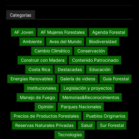
Categorías
AF Joven
AF Mujeres Forestales
Agenda Forestal
Ambiente
Aves del Mundo
Biodiversidad
Cambio Climático
Conservación
Construir con Madera
Contenido Patrocinado
Costa Rica
Destacadas
Educación
Energías Renovables
Galería de videos
Guia Forestal
Institucionales
Legislación y proyectos
Manejo de Fuego
Memorias&Reconocimientos
Opinión
Parques Nacionales
Precios de Productos Forestales
Pueblos Originarios
Reservas Naturales Privadas
Salud
Sur Forestal
Tecnologías