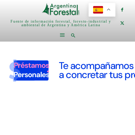
Fuente de información forestal, foresto-industrial y
ambiental de Argentina y América Latina