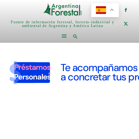
Fuente de información forestal, foresto-industrial y
ambiental de Argentina y América Latina