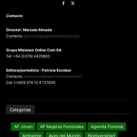
Contacto
Director: Marcelo Almada
Contacto:
gerencia@argentinaforestal.com
G
rupo Misiones
Online.Com
SA
Tel: +54 (0376) 4425800
Editora/periodista : Patricia Escobar
Contacto:
redaccion@argentinaforestal.com
Cel: (+54)9 376 15 4 131636
Categorías
AF Joven
AF Mujeres Forestales
Agenda Forestal
Ambiente
Aves del Mundo
Biodiversidad