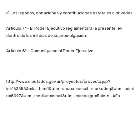
c) Los legados, donaciones y contribuciones estatales o privadas.
Artículo 7º – El Poder Ejecutivo reglamentará la presente ley
dentro de los 60 días de su promulgación.
Artículo 8º – Comuníquese al Poder Ejecutivo
http://www.diputados.gov.ar/proyectos/proyecto.jsp?
id=163555&mkt_hm=1&utm_source=email_marketing&utm_admi
n=8097&utm_medium=email&utm_campaign=Boletn_AFo