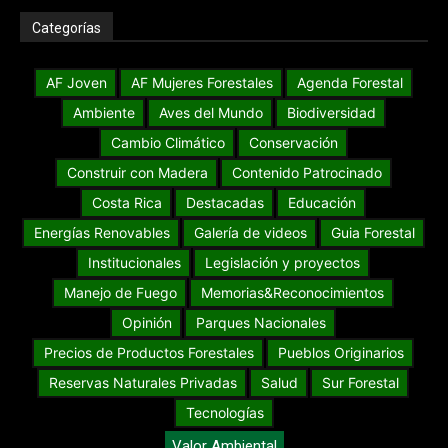
Categorías
AF Joven
AF Mujeres Forestales
Agenda Forestal
Ambiente
Aves del Mundo
Biodiversidad
Cambio Climático
Conservación
Construir con Madera
Contenido Patrocinado
Costa Rica
Destacadas
Educación
Energías Renovables
Galería de videos
Guia Forestal
Institucionales
Legislación y proyectos
Manejo de Fuego
Memorias&Reconocimientos
Opinión
Parques Nacionales
Precios de Productos Forestales
Pueblos Originarios
Reservas Naturales Privadas
Salud
Sur Forestal
Tecnologías
Valor Ambiental