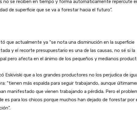
s no se reciben en tiempo y forma automáticamente repercute en
dad de superficie que se va a forestar hacia el futuro”.
ató que actualmente ya “se nota una disminución en la superficie
tada y el recorte presupuestario es una de las causas, no sé si la
ipal pero afecta en el ánimo de los pequeños y medianos product
có Eskiviski que a los grandes productores no los perjudica de igu
a: “tienen más espalda para seguir trabajando, aunque últimam
an manifestado que vienen trabajando a pérdida. Pero el proble
e es para los chicos porque muchos han dejado de forestar por 
ción”.