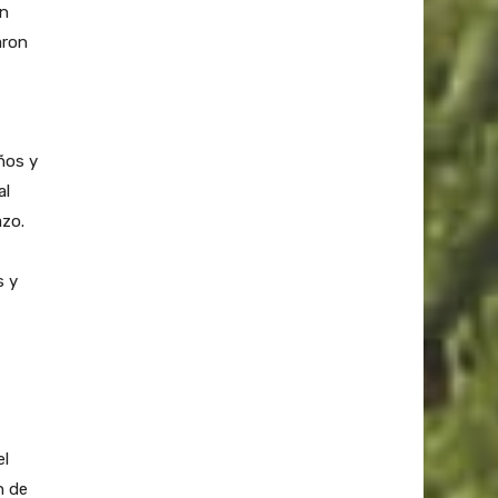
on
aron
ños y
al
azo.
s y
el
n de