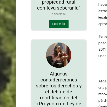
propiedad rural
hacer
conlleva soberanía”
está
05/08/2026
legal
aprob
Leer más
Tenie
pesos
2011 
unos
Algunas
consideraciones
Afoa 
sobre los derechos y
una p
el debate de
renov
modificación del
pérdi
«Proyecto de Ley de
Corri