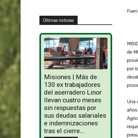
Fuent
Últimas noticias
MISI
de Mi
provi
por l
Misiones | Más de
desa
130 ex trabajadores
proce
del aserradero Linor
llevan cuatro meses
Una d
sin respuestas por
años 
sus deudas salariales
Agric
e indemnizaciones
requ
tras el cierre...
presu