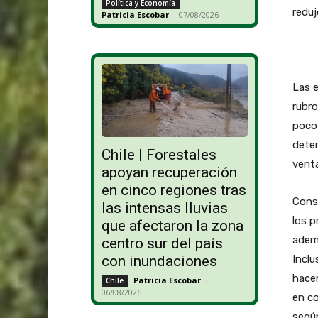
Política y Economía
reduj
Patricia Escobar
-
07/08/2026
Las 
rubro
poco 
deter
Chile | Forestales
venta
apoyan recuperación
en cinco regiones tras
Cons
las intensas lluvias
los p
que afectaron la zona
ademá
centro sur del país
Inclu
con inundaciones
hacer
Patricia Escobar
-
Chile
06/08/2026
en co
segú