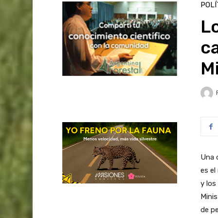
POLÍ
L
c
M
Una d
es el
y los
Minis
de pe