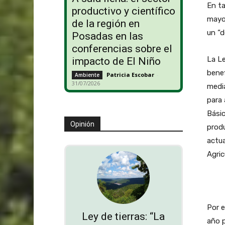
En ta
productivo y científico
mayor
de la región en
un “d
Posadas en las
conferencias sobre el
La Le
impacto de El Niño
bene
Patricia Escobar
-
Ambiente
31/07/2026
media
para 
Bási
Opinión
prod
actua
Agric
Por e
Ley de tierras: “La
año p