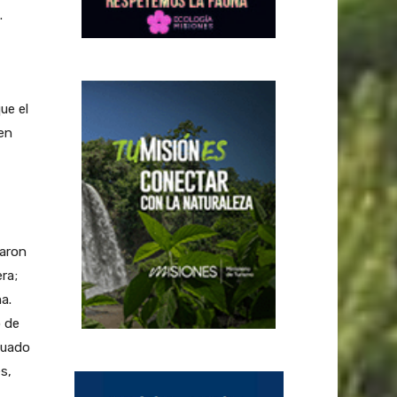
.
ue el
en
raron
ra;
a.
o de
ctuado
s,