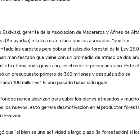
 Eskiviski, gerente de la Asociación de Madereros y Afines de Alt
á (Amayadap) relató a este diario que los asociados “que han
ntado las carpetas para cobrar el subsidio forestal de la Ley 25.
han manifestado que viene con un promedio de atraso de dos añ
el otro tema, más grave aún, es el recorte presupuestario. Este a
bó un presupuesto primero de 360 millones y después sólo se
naron 100 millones”. El año pasado había sido igual.
fondos nunca alcanzan para cubrir los planes atrasados y mucho
 los nuevos, esto genera desmotivación en el productor forestal
ó Eskiviski.
ó que “si bien es una actividad a largo plazo (la forestación) si lo