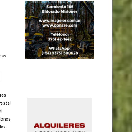
182
res
restal
l
llones
das.