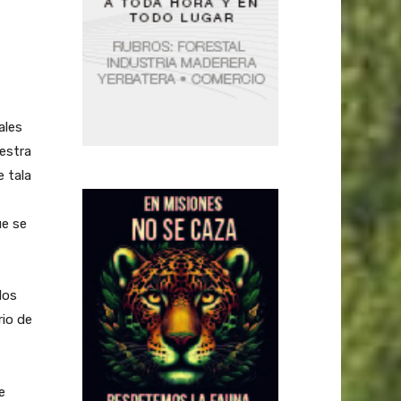
ales
estra
e tala
ue se
dos
rio de
e