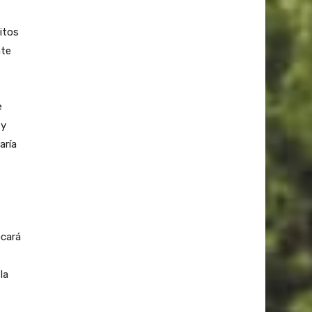
itos
nte
e
 y
aría
ocará
la