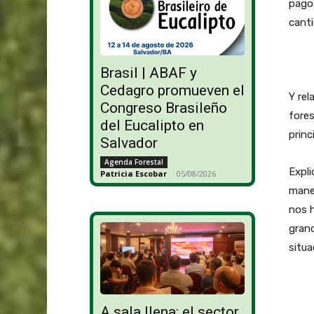
pago
canti
Brasil | ABAF y
Cedagro promueven el
Y rel
Congreso Brasileño
fores
del Eucalipto en
princ
Salvador
Agenda Forestal
Expli
Patricia Escobar
-
05/08/2026
maner
nos h
grand
situa
A sala llena: el sector