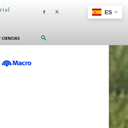
rial
ES
a
F CIENCIAS