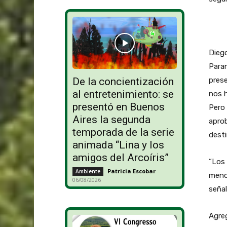
Diego
Paran
prese
De la concientización
al entretenimiento: se
nos 
presentó en Buenos
Pero 
Aires la segunda
apro
temporada de la serie
desti
animada “Lina y los
amigos del Arcoíris”
“Los 
Patricia Escobar
-
Ambiente
menos
06/08/2026
señal
Agreg