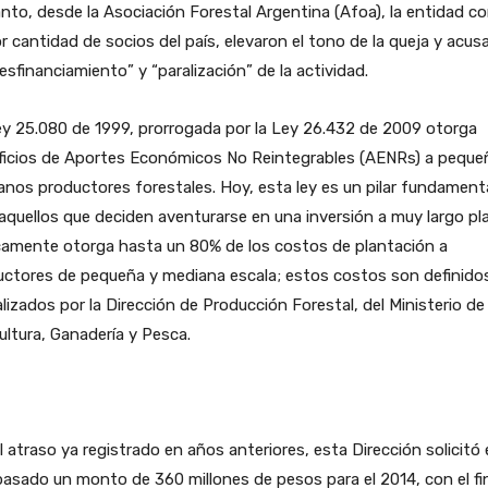
nto, desde la Asociación Forestal Argentina (Afoa), la entidad c
 cantidad de socios del país, elevaron el tono de la queja y acus
esfinanciamiento” y “paralización” de la actividad.
y 25.080 de 1999, prorrogada por la Ley 26.432 de 2009 otorga
ficios de Aportes Económicos No Reintegrables (AENRs) a peque
nos productores forestales. Hoy, esta ley es un pilar fundament
aquellos que deciden aventurarse en una inversión a muy largo pl
camente otorga hasta un 80% de los costos de plantación a
uctores de pequeña y mediana escala; estos costos son definido
lizados por la Dirección de Producción Forestal, del Ministerio de
ultura, Ganadería y Pesca.
l atraso ya registrado en años anteriores, esta Dirección solicitó 
asado un monto de 360 millones de pesos para el 2014, con el fi