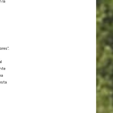
 la
ores”.
al
ente
ma
esta