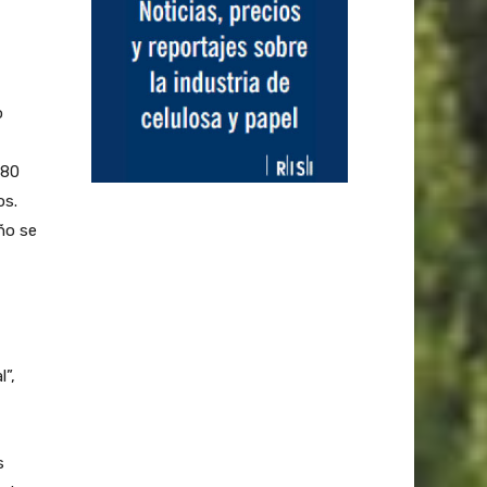
o
080
os.
ño se
”,
s