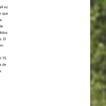
ll es
e que
a
de
didos
. El
en
l 75
a de
a.