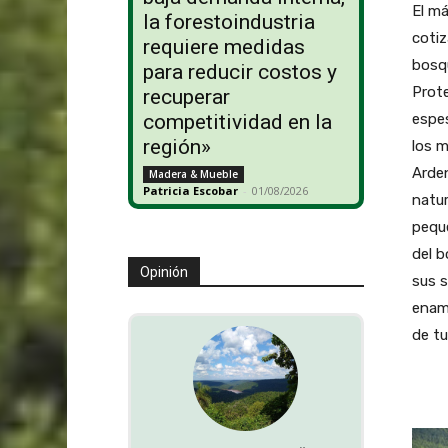
El má
la forestoindustria
cotiz
requiere medidas
bosq
para reducir costos y
Prote
recuperar
espes
competitividad en la
región»
los 
Arden
Madera & Mueble
Patricia Escobar
-
01/08/2026
natur
peque
del b
Opinión
sus s
enamo
de tu