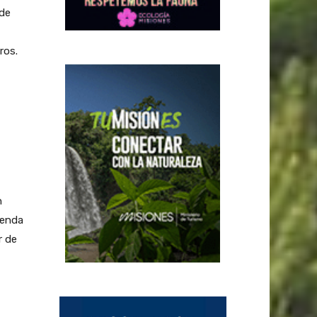
 de
ros.
n
menda
r de