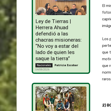
El mi
foto
capri
Ley de Tierras |
imág
Herrera Ahuad
defendió a las
Los p
chacras misioneras:
“No voy a estar del
perte
lado de quien les
que t
saque la tierra”
motiv
Patricia Escobar
-
que 
Nacionales
04/08/2026
norma
raros
2) B