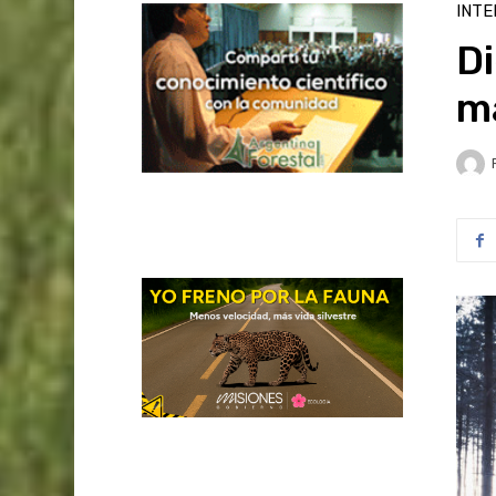
INTE
D
m