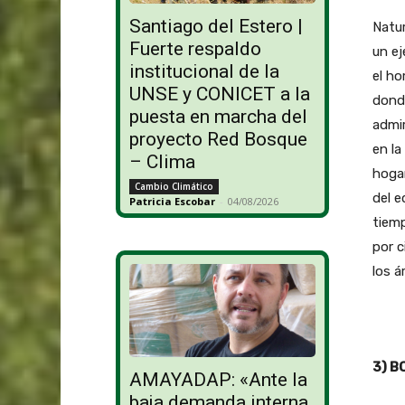
Santiago del Estero |
Natur
Fuerte respaldo
un e
institucional de la
el ho
UNSE y CONICET a la
donde
puesta en marcha del
admir
proyecto Red Bosque
en la
– Clima
hogar
Cambio Climático
del e
Patricia Escobar
-
04/08/2026
tiemp
por c
los á
3) B
AMAYADAP: «Ante la
baja demanda interna,