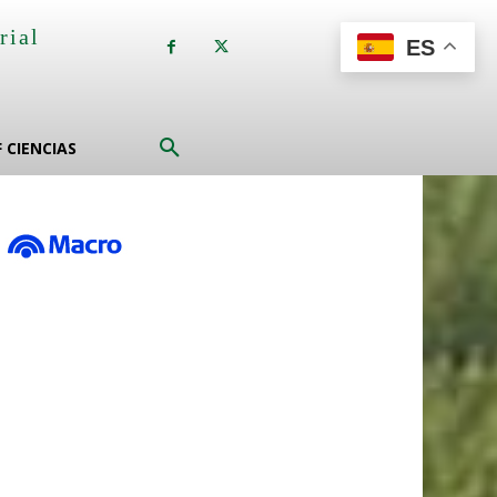
rial
ES
a
F CIENCIAS