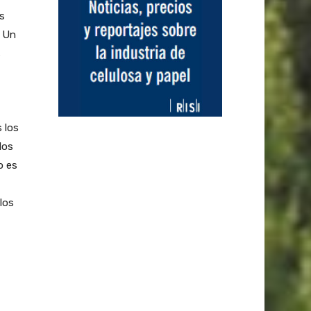
as
. Un
s
 los
los
o es
los