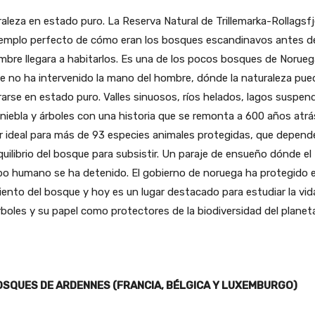
aleza en estado puro. La Reserva Natural de Trillemarka-Rollagsfje
jemplo perfecto de cómo eran los bosques escandinavos antes d
mbre llegara a habitarlos. Es una de los pocos bosques de Norueg
 no ha intervenido la mano del hombre, dónde la naturaleza pue
arse en estado puro. Valles sinuosos, ríos helados, lagos suspen
 niebla y árboles con una historia que se remonta a 600 años atrás
 ideal para más de 93 especies animales protegidas, que depend
quilibrio del bosque para subsistir. Un paraje de ensueño dónde el
o humano se ha detenido. El gobierno de noruega ha protegido e
iento del bosque y hoy es un lugar destacado para estudiar la vid
rboles y su papel como protectores de la biodiversidad del planet
OSQUES DE ARDENNES (FRANCIA, BÉLGICA Y LUXEMBURGO)