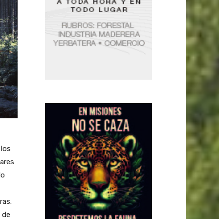
 los
gares
do
ras.
 de