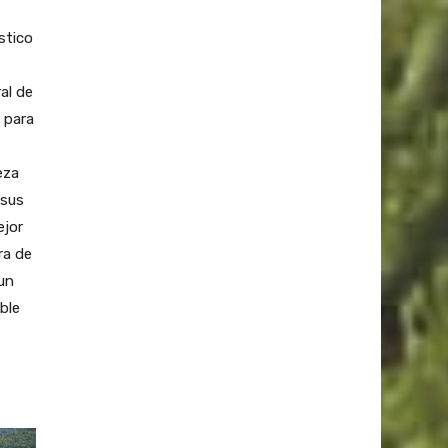
stico
al de
 para
eza
 sus
ejor
ra de
 un
ble