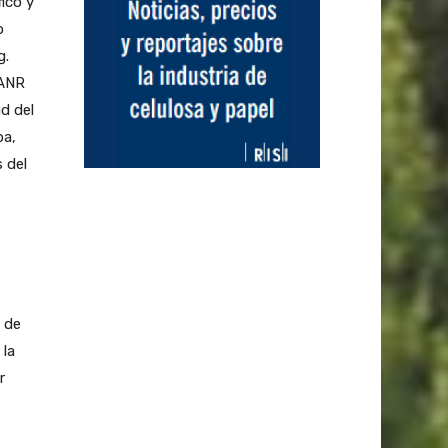
ico y
o
g.
 ANR
d del
ba,
 del
 de
 la
r