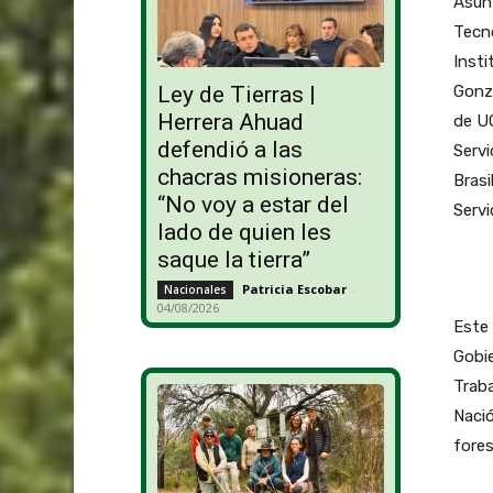
Asunt
Tecno
Insti
Gonz
Ley de Tierras |
Herrera Ahuad
de UC
defendió a las
Servi
chacras misioneras:
Brasi
“No voy a estar del
Servi
lado de quien les
saque la tierra”
Patricia Escobar
-
Nacionales
04/08/2026
Este 
Gobie
Traba
Nació
fores