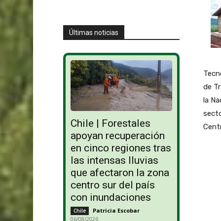
Últimas noticias
Tecno
de Tr
la Na
secto
Chile | Forestales
Cent
apoyan recuperación
en cinco regiones tras
las intensas lluvias
que afectaron la zona
centro sur del país
con inundaciones
Patricia Escobar
-
Chile
06/08/2026