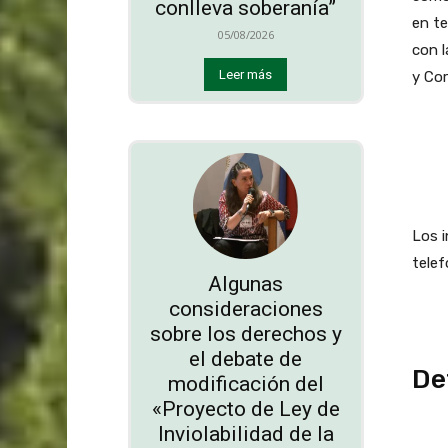
conlleva soberanía”
en te
05/08/2026
con l
Leer más
y Cor
Los i
telef
Algunas
consideraciones
sobre los derechos y
el debate de
De
modificación del
«Proyecto de Ley de
Inviolabilidad de la