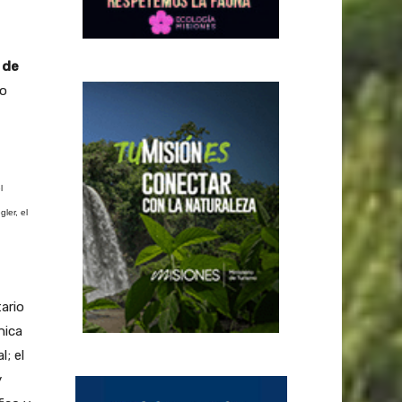
 de
mo
l
ler, el
ario
nica
; el
y