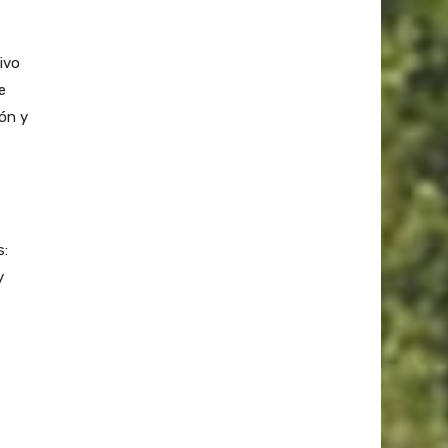
ivo
e
ión y
s:
y