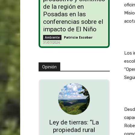
ofici
de la región en
Misio
Posadas en las
conferencias sobre el
acot
impacto de El Niño
Patricia Escobar
-
Ambiente
31/07/2026
Los i
escol
Opinión
“Oper
Segur
Desde
capac
Ley de tierras: “La
Robe
propiedad rural
como 