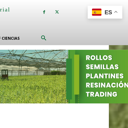
rial
ES
a
F CIENCIAS