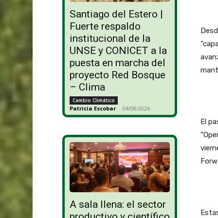
Santiago del Estero |
Fuerte respaldo
Desde
institucional de la
“capa
UNSE y CONICET a la
avanz
puesta en marcha del
mante
proyecto Red Bosque
– Clima
Cambio Climático
Patricia Escobar
-
04/08/2026
El pa
“Ope
viern
Forwa
A sala llena: el sector
Estas
productivo y científico