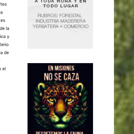
ntes
ia
tes
de la
ica y
terio
ra de
l
 el