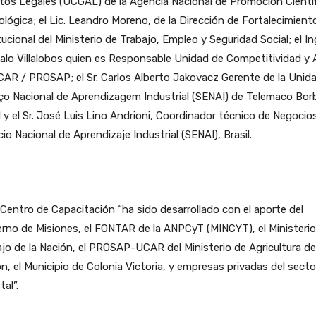
os Legales (UCGAL) de la Agencia Nacional de Promoción Científ
lógica; el Lic. Leandro Moreno, de la Dirección de Fortalecimient
tucional del Ministerio de Trabajo, Empleo y Seguridad Social; el In
alo Villalobos quien es Responsable Unidad de Competitividad y
AR / PROSAP; el Sr. Carlos Alberto Jakovacz Gerente de la Unida
ço Nacional de Aprendizagem Industrial (SENAI) de Telemaco Bor
l y el Sr. José Luis Lino Andrioni, Coordinador técnico de Negocios
cio Nacional de Aprendizaje Industrial (SENAI), Brasil.
Centro de Capacitación “ha sido desarrollado con el aporte del
rno de Misiones, el FONTAR de la ANPCyT (MINCYT), el Ministerio
jo de la Nación, el PROSAP-UCAR del Ministerio de Agricultura de
n, el Municipio de Colonia Victoria, y empresas privadas del secto
tal”.