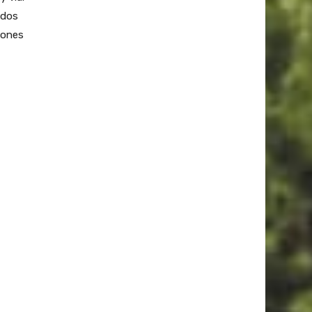
ados
iones