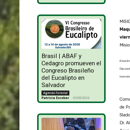
MISIO
Maqu
vier
Misio
Brasil | ABAF y
Estarán
Cedagro promueven el
Diputad
Congreso Brasileño
del Eucalipto en
Intende
Salvador
Agenda Forestal
Patricia Escobar
-
05/08/2026
Como 
de Po
Slado
Dr. A