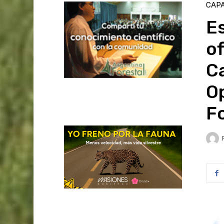
CAPA
Es
of
C
O
Fo