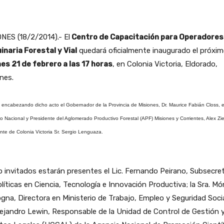
NES (18/2/2014).- El
Centro de Capacitación para Operadores
inaria Forestal y Vial
quedará oficialmente inaugurado el próxi
nes 21 de febrero a las 17 horas
, en Colonia Victoria, Eldorado,
nes.
 encabezando dicho acto el Gobernador de la Provincia de Misiones, Dr. Maurice Fabián Closs, e
o Nacional y Presidente del Aglomerado Productivo Forestal (APF) Misiones y Corrientes, Alex Zieg
nte de Colonia Victoria Sr. Sergio Lenguaza.
invitados estarán presentes el Lic. Fernando Peirano, Subsecret
líticas en Ciencia, Tecnología e Innovación Productiva; la Sra. Mó
gna, Directora en Ministerio de Trabajo, Empleo y Seguridad Social
lejandro Lewin, Responsable de la Unidad de Control de Gestión 