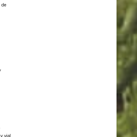
 de
y
n
y vial