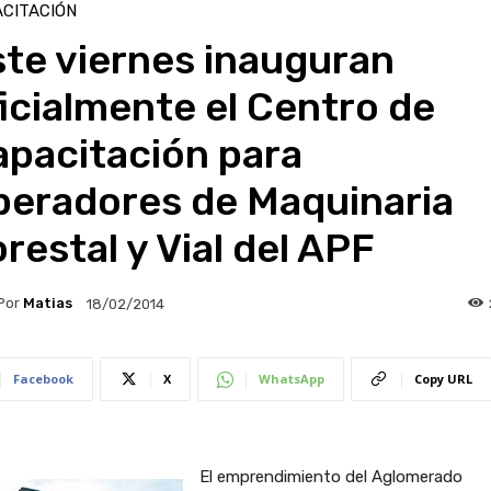
CITACIÓN
te viernes inauguran
icialmente el Centro de
apacitación para
peradores de Maquinaria
restal y Vial del APF
Por
Matias
18/02/2014
Facebook
X
WhatsApp
Copy URL
El emprendimiento del Aglomerado