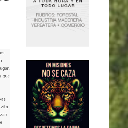
as,
n
ugar;
s que
vas
nvita
rzan
te