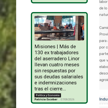
labor
de lo
natur
Camin
Provi
para 
Misiones | Más de
por c
130 ex trabajadores
parte
del aserradero Linor
que v
llevan cuatro meses
elabo
sin respuestas por
descu
sus deudas salariales
agroi
e indemnizaciones
tras el cierre...
Política y Economía
Indu
Patricia Escobar
-
07/08/2026