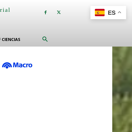
rial
ES
a
F CIENCIAS