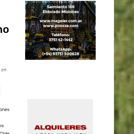
:
no
211
iones
s
os
Chile