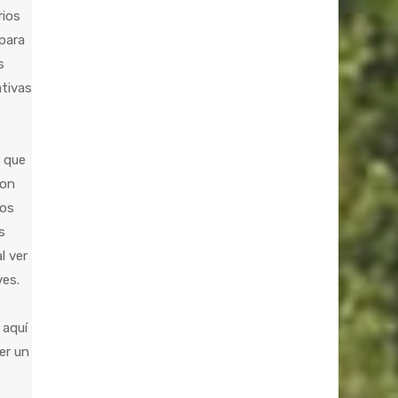
rios
 para
s
tivas
s que
con
sos
s
l ver
ves.
 aquí
er un