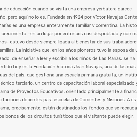
r de educación cuando se visita una empresa yerbatera parece
ño, pero aquí no lo es. Fundada en 1924 por Víctor Navajas Cent
arías es una empresa enteramente familiar y correntina. La histo
 crecimiento –en un lugar por entonces casi despoblado y con m
os- estuvo desde siempre ligada al bienestar de sus trabajadore
amilias. La iniciativa que, en los años pioneros tuvo la esposa de 
ado, de enseñar a leer y escribir a los niños de Las Marías, se ha
rtido hoy en la Fundación Victoria Jean Navajas, una de las más
uas del país, que gestiona una escuela primaria gratuita, un insti
écnico terciario, un centro de capacitación laboral especializado 
ama de Proyectos Educativos, orientado principalmente a financ
itaciones docentes para escuelas de Corrientes y Misiones. A es
rama, precisamente, están destinados los fondos que se recaud
os bonos de los circuitos turísticos que el visitante puede elegir.