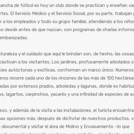
ancha de fútbol es hoy un club donde se practican y enseñan va
tes. El Servicio Médico y el Servicio Social, por su parte, trabajan
ir a los empleados y todo su grupo familiar, atendiendo a los niño
so desde antes de que nazcan, con programas de charlas informa
 embarazadas.
turaleza y el cuidado que aquí le brindan son, de hecho, las cosa
autivan a los visitantes. Los jardines, profusamente arbolados 
cies autóctonas y exóticas, conforman un marco único; Numero
ros recorre cada uno de los rincones de las más de 100 hectárea
das por extensos prados, arboledas y lagunas, donde es habitua
, lagartos, carpinchos, yacarés y una infinidad de especies de a
eso, y además de la visita a las instalaciones, el turista encuentra
as opciones más: después de disfrutar de nuestros productos, v
 documental y visitar el área de Molino y Envasamiento –lo que