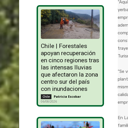
“Aquí
yerba
empre
adem
compr
const
Chile | Forestales
traye
apoyan recuperación
Turis
en cinco regiones tras
las intensas lluvias
“Se v
que afectaron la zona
plant
centro sur del país
misma
con inundaciones
calid
Patricia Escobar
-
Chile
06/08/2026
empre
En La
famil