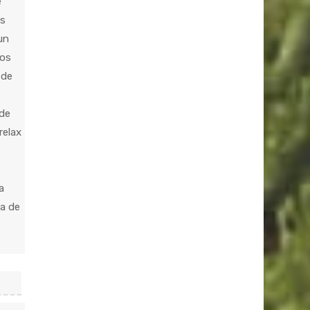
e
os
un
tos
 de
 de
relax
a
ra de