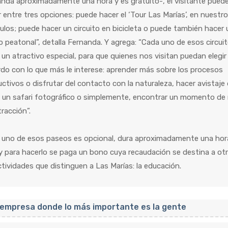
nda aproximadamente una hora y es gratuito-, el visitante pued
 entre tres opciones: puede hacer el ‘Tour Las Marías’, en nuestr
ulos; puede hacer un circuito en bicicleta o puede también hacer 
 peatonal”, detalla Fernanda. Y agrega: “Cada uno de esos circui
 un atractivo especial, para que quienes nos visitan puedan elegir
do con lo que más le interese: aprender más sobre los procesos
ctivos o disfrutar del contacto con la naturaleza, hacer avistaje
 un safari fotográfico o simplemente, encontrar un momento de 
tracción”.
 uno de esos paseos es opcional, dura aproximadamente una hor
 para hacerlo se paga un bono cuya recaudación se destina a ot
ctividades que distinguen a Las Marías: la educación.
empresa donde lo más importante es la gente