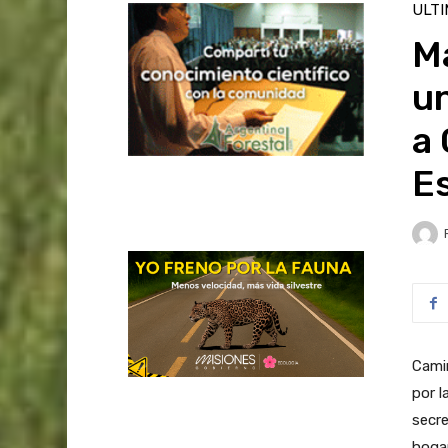
ULT
Ma
u
a 
E
Camin
por l
secre
hogar