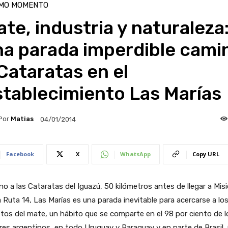
IMO MOMENTO
te, industria y naturaleza
na parada imperdible cami
Cataratas en el
stablecimiento Las Marías
Por
Matias
04/01/2014
Facebook
X
WhatsApp
Copy URL
o a las Cataratas del Iguazú, 50 kilómetros antes de llegar a Mis
a Ruta 14, Las Marías es una parada inevitable para acercarse a lo
tos del mate, un hábito que se comparte en el 98 por ciento de l
es argentinos, en todo Uruguay y Paraguay y en parte de Brasil, 