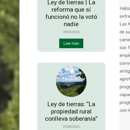
Ley de tierras | La
Habla
reforma que sí
funcionó no la votó
extra
nadie
Las M
de su
08/08/2026
camin
Leer más
sus f
emple
conve
antig
agrot
progr
capac
prog
Ley de tierras: “La
con l
propiedad rural
conlleva soberanía”
05/08/2026