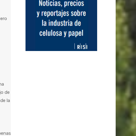
Pero
na
jo de
de la
apenas