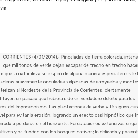
ivia
CORRIENTES (4/01/2014).- Pinceladas de tierra colorada, intens
que mil tonos de verde dejan escapar de trecho en trecho hace
r que la naturaleza se inspiró de alguna manera especial en este l
praderas suavemente onduladas salpicadas de arroyuelos y monte
terizan al Nordeste de la Provincia de Corrientes, ciertamente
ituyen un paisaje que hubiera sido un verdadero deleite para los
res del Impresionismo. Las plantaciones de yerba y té siguen cur
vel para evitar la erosión, logrando un efecto casi hipnótico que i
mirada a perderse en el horizonte. Forestaciones extensivas enga
ultivos y se funden con los bosques nativos; la delicada y pacien