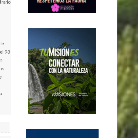
trario
le
el 98
en
tas
e
a