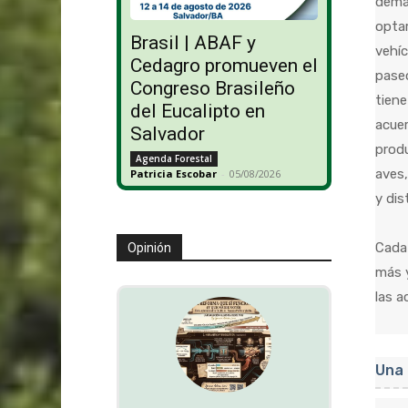
dema
optar
Brasil | ABAF y
vehíc
Cedagro promueven el
paseo
Congreso Brasileño
tiene
del Eucalipto en
acuer
Salvador
produ
Agenda Forestal
aves,
Patricia Escobar
-
05/08/2026
y dis
Cada
Opinión
más y
las a
Una 