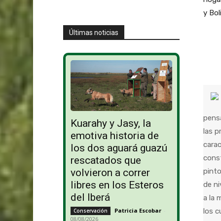
y Bol
Últimas noticias
pensa
Kuarahy y Jasy, la
las 
emotiva historia de
carac
los dos aguará guazú
const
rescatados que
pinto
volvieron a correr
libres en los Esteros
de ni
del Iberá
a la 
los c
Patricia Escobar
-
Conservación
08/08/2026