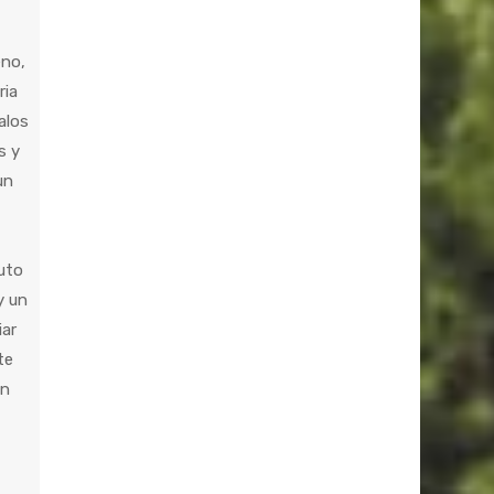
eno,
ria
alos
s y
un
tuto
y un
iar
te
an