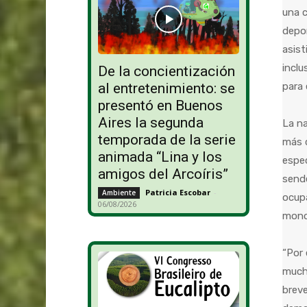
una c
depor
asist
inclu
De la concientización
para
al entretenimiento: se
presentó en Buenos
Aires la segunda
La na
temporada de la serie
más c
animada “Lina y los
espe
amigos del Arcoíris”
sende
Patricia Escobar
-
Ambiente
ocupa
06/08/2026
monos
“Por 
much
breve