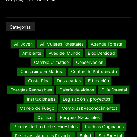
Categorías
AF Joven
AF Mujeres Forestales
Agenda Forestal
Ambiente
Aves del Mundo
Biodiversidad
Cambio Climático
Conservación
Construir con Madera
Contenido Patrocinado
Costa Rica
Destacadas
Educación
Energías Renovables
Galería de videos
Guia Forestal
Institucionales
Legislación y proyectos
Manejo de Fuego
Memorias&Reconocimientos
Opinión
Parques Nacionales
Precios de Productos Forestales
Pueblos Originarios
Reservas Naturales Privadas
Salud
Sur Forestal