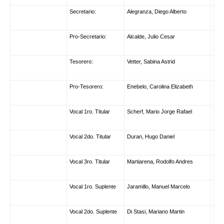
Secretario:
Alegranza, Diego Alberto
Pro-Secretario:
Alcalde, Julio Cesar
Tesorero:
Vetter, Sabina Astrid
Pro-Tesorero:
Enebelo, Carolina Elizabeth
Vocal 1ro. Titular
Scherf, Mario Jorge Rafael
Vocal 2do. Titular
Duran, Hugo Daniel
Vocal 3ro. Titular
Martiarena, Rodolfo Andres
Vocal 1ro. Suplente
Jaramillo, Manuel Marcelo
Vocal 2do. Suplente
Di Stasi, Mariano Martin