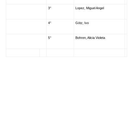
3°
Lopez, Miguel Angel
4°
Götz, Ivo
5°
Bohren, Alicia Violeta