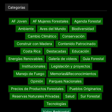
Categorías
AF Joven
AF Mujeres Forestales
Agenda Forestal
Ambiente
Aves del Mundo
Biodiversidad
Cambio Climático
Conservación
Construir con Madera
Contenido Patrocinado
Costa Rica
Destacadas
Educación
Energías Renovables
Galería de videos
Guia Forestal
Institucionales
Legislación y proyectos
Manejo de Fuego
Memorias&Reconocimientos
Opinión
Parques Nacionales
Precios de Productos Forestales
Pueblos Originarios
Reservas Naturales Privadas
Salud
Sur Forestal
Tecnologías
Valor Ambiental