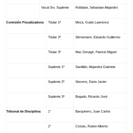
Vocal 3ro. Suplente
Robbiani, Sebastian Alejandro
Comisión Fiscalizadora:
Titular 1º
Meza, Guido Lawrence
Titular 2º
Stirnemann, Eduardo Guillermo
Titular 3º
Mac Donagh, Patricio Miguel
Suplente 1º
Santillán, Alejandra Gabriela
Suplente 2º
Stevens, Dario Javier
Suplente 3º
Bogado, Ricardo José
Tribunal de Disciplina:
1°
Barquinero, Juan Carlos
2°
Costas, Ruben Alberto