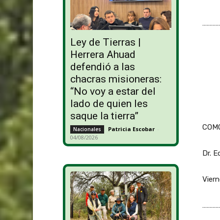
…………
Ley de Tierras |
Herrera Ahuad
defendió a las
chacras misioneras:
“No voy a estar del
lado de quien les
saque la tierra”
COMO
Patricia Escobar
-
Nacionales
04/08/2026
Dr. E
Viern
…………