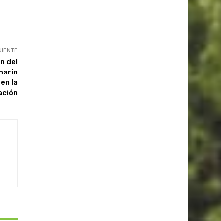
UIENTE
n del
mario
en la
ación