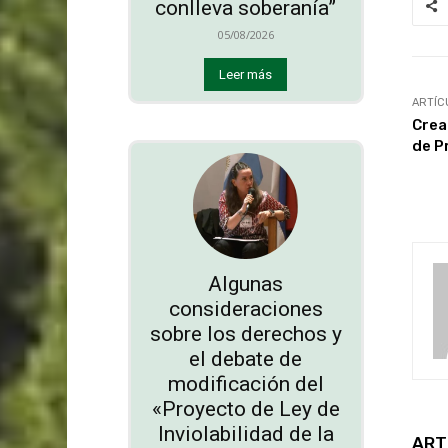
conlleva soberanía”
05/08/2026
Leer más
ARTÍC
Crea
de P
Algunas
consideraciones
sobre los derechos y
el debate de
modificación del
«Proyecto de Ley de
Inviolabilidad de la
ART