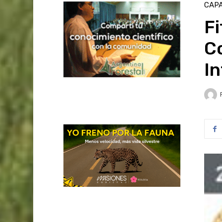
CAPA
F
C
In