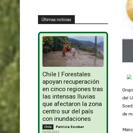
Últimas noticias
Chile | Forestales
apoyan recuperación
en cinco regiones tras
Grup
las intensas lluvias
del 
que afectaron la zona
Scerb
centro sur del país
de ma
con inundaciones
Patricia Escobar
-
Chile
Miérc
06/08/2026