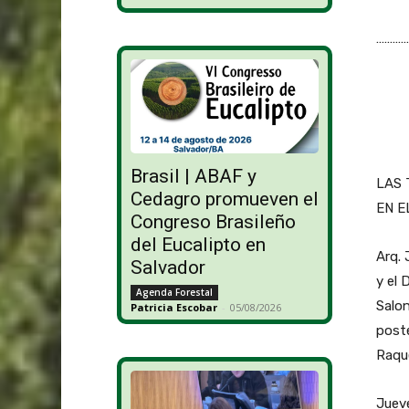
…………
Brasil | ABAF y
LAS 
Cedagro promueven el
EN E
Congreso Brasileño
del Eucalipto en
Arq. 
Salvador
y el 
Agenda Forestal
Salon
Patricia Escobar
-
05/08/2026
poste
Raque
Jueve