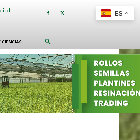
rial
ES
a
F CIENCIAS