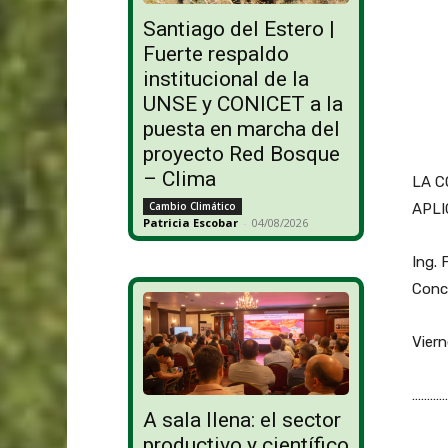
Santiago del Estero |
Fuerte respaldo
institucional de la
UNSE y CONICET a la
puesta en marcha del
proyecto Red Bosque
– Clima
LA C
Cambio Climático
APLI
Patricia Escobar
-
04/08/2026
Ing. 
Conco
Viern
…………
A sala llena: el sector
productivo y científico