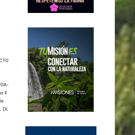
ACTO
 FOA-
o Il
te
 DI.