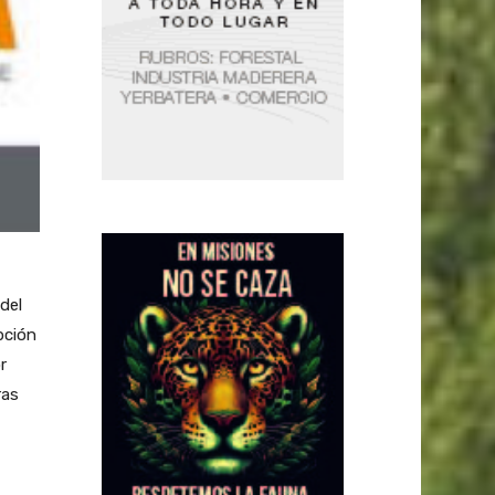
del
pción
r
ras