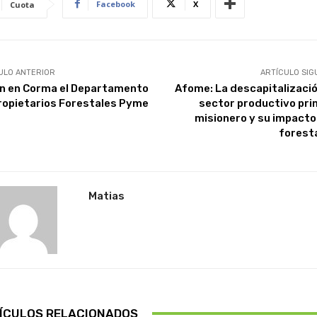
Facebook
X
Cuota
ULO ANTERIOR
ARTÍCULO SIG
n en Corma el Departamento
Afome: La descapitalizació
ropietarios Forestales Pyme
sector productivo pri
misionero y su impacto 
forest
Matias
ÍCULOS RELACIONADOS