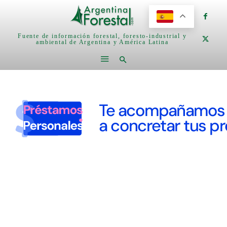
Fuente de información forestal, foresto-industrial y
ambiental de Argentina y América Latina