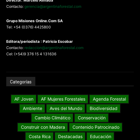
Director: Marcelo Almada
Contacto:
gerencia@argentinaforestal.com
G
rupo Misiones
Online.Com
SA
Tel: +54 (0376) 4425800
Editora/periodista : Patricia Escobar
Contacto:
redaccion@argentinaforestal.com
Cel: (+54)9 376 15 4 131636
Categorías
AF Joven
AF Mujeres Forestales
Agenda Forestal
Ambiente
Aves del Mundo
Biodiversidad
Cambio Climático
Conservación
Construir con Madera
Contenido Patrocinado
Costa Rica
Destacadas
Educación