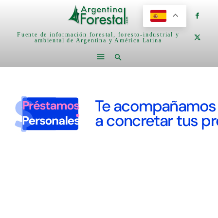
Fuente de información forestal, foresto-industrial y
ambiental de Argentina y América Latina