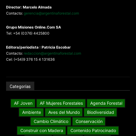
Director: Marcelo Almada
Contacto:
gerencia@argentinaforestal.com
G
rupo Misiones
Online.Com
SA
Tel: +54 (0376) 4425800
Editora/periodista : Patricia Escobar
Contacto:
redaccion@argentinaforestal.com
Cel: (+54)9 376 15 4 131636
Categorías
AF Joven
AF Mujeres Forestales
Agenda Forestal
Ambiente
Aves del Mundo
Biodiversidad
Cambio Climático
Conservación
Construir con Madera
Contenido Patrocinado