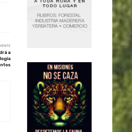
UIENTE
drá a
logía
entos