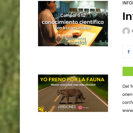
INFO
In
Del 1
orien
confe
www.