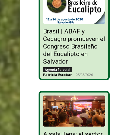
Brasil | ABAF y
Cedagro promueven el
Congreso Brasileño
del Eucalipto en
Salvador
Agenda Forestal
Patricia Escobar
-
05/08/2026
A sala llena: el sector