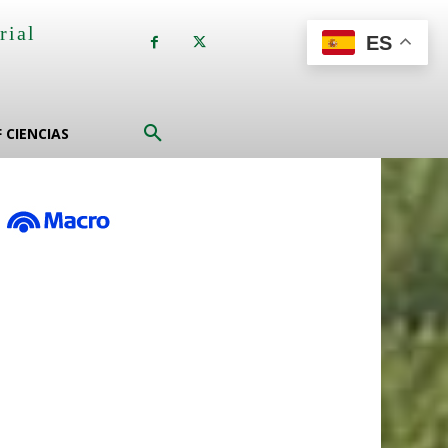
rial
ES
a
F CIENCIAS