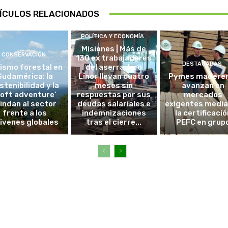
ÍCULOS RELACIONADOS
POLÍTICA Y ECONOMÍA
Misiones | Más de
CONSERVACIÓN
130 ex trabajadores
DESTACADAS
ismo forestal en
del aserradero
Sudamérica: la
Linor llevan cuatro
Pymes madere
stenibilidad y la
meses sin
avanzan en
soft adventure’
respuestas por sus
mercados
lindan al sector
deudas salariales e
exigentes medi
frente a los
indemnizaciones
la certificació
ivenes globales
tras el cierre...
PEFC en grup