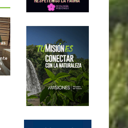
ras
ante
n
o