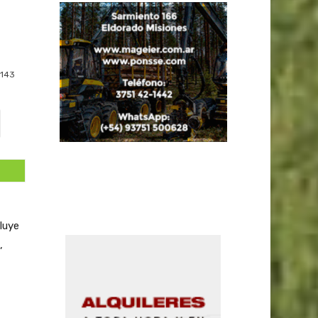
143
cluye
,