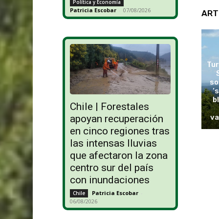
Política y Economía
Patricia Escobar
-
07/08/2026
ART
Tur
so
‘
b
Chile | Forestales
va
apoyan recuperación
en cinco regiones tras
las intensas lluvias
que afectaron la zona
centro sur del país
con inundaciones
Patricia Escobar
-
Chile
06/08/2026