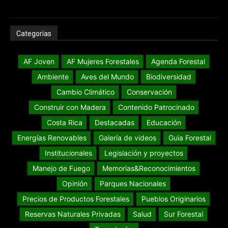
Categorías
AF Joven
AF Mujeres Forestales
Agenda Forestal
Ambiente
Aves del Mundo
Biodiversidad
Cambio Climático
Conservación
Construir con Madera
Contenido Patrocinado
Costa Rica
Destacadas
Educación
Energías Renovables
Galería de videos
Guia Forestal
Institucionales
Legislación y proyectos
Manejo de Fuego
Memorias&Reconocimientos
Opinión
Parques Nacionales
Precios de Productos Forestales
Pueblos Originarios
Reservas Naturales Privadas
Salud
Sur Forestal