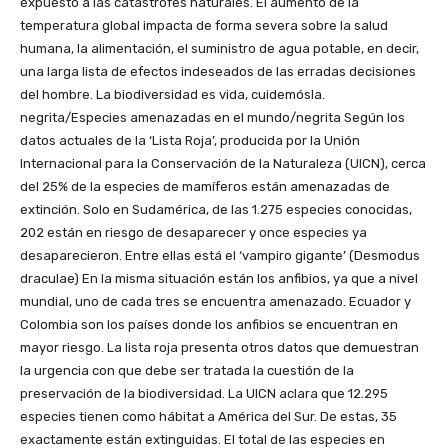
expuesto a las catástrofes naturales. El aumento de la
temperatura global impacta de forma severa sobre la salud
humana, la alimentación, el suministro de agua potable, en decir,
una larga lista de efectos indeseados de las erradas decisiones
del hombre. La biodiversidad es vida, cuidemósla.
negrita/Especies amenazadas en el mundo/negrita Según los
datos actuales de la ‘Lista Roja’, producida por la Unión
Internacional para la Conservación de la Naturaleza (UICN), cerca
del 25% de la especies de mamíferos están amenazadas de
extinción. Solo en Sudamérica, de las 1.275 especies conocidas,
202 están en riesgo de desaparecer y once especies ya
desaparecieron. Entre ellas está el ‘vampiro gigante’ (Desmodus
draculae) En la misma situación están los anfibios, ya que a nivel
mundial, uno de cada tres se encuentra amenazado. Ecuador y
Colombia son los países donde los anfibios se encuentran en
mayor riesgo. La lista roja presenta otros datos que demuestran
la urgencia con que debe ser tratada la cuestión de la
preservación de la biodiversidad. La UICN aclara que 12.295
especies tienen como hábitat a América del Sur. De estas, 35
exactamente están extinguidas. El total de las especies en