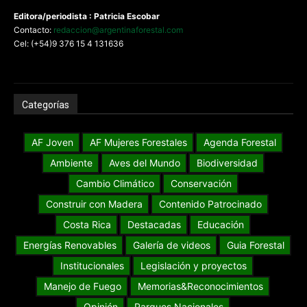
Editora/periodista : Patricia Escobar
Contacto:
redaccion@argentinaforestal.com
Cel: (+54)9 376 15 4 131636
Categorías
AF Joven
AF Mujeres Forestales
Agenda Forestal
Ambiente
Aves del Mundo
Biodiversidad
Cambio Climático
Conservación
Construir con Madera
Contenido Patrocinado
Costa Rica
Destacadas
Educación
Energías Renovables
Galería de videos
Guia Forestal
Institucionales
Legislación y proyectos
Manejo de Fuego
Memorias&Reconocimientos
Opinión
Parques Nacionales