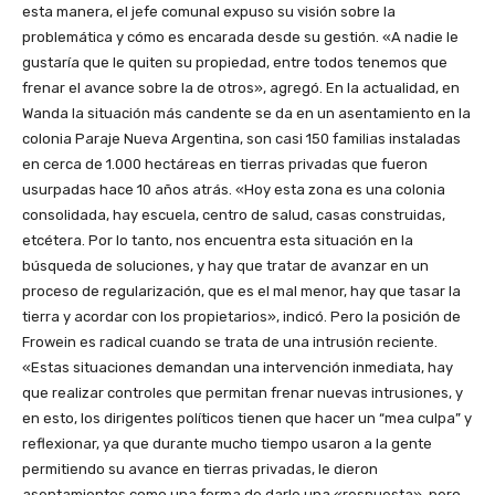
esta manera, el jefe comunal expuso su visión sobre la
problemática y cómo es encarada desde su gestión. «A nadie le
gustaría que le quiten su propiedad, entre todos tenemos que
frenar el avance sobre la de otros», agregó. En la actualidad, en
Wanda la situación más candente se da en un asentamiento en la
colonia Paraje Nueva Argentina, son casi 150 familias instaladas
en cerca de 1.000 hectáreas en tierras privadas que fueron
usurpadas hace 10 años atrás. «Hoy esta zona es una colonia
consolidada, hay escuela, centro de salud, casas construidas,
etcétera. Por lo tanto, nos encuentra esta situación en la
búsqueda de soluciones, y hay que tratar de avanzar en un
proceso de regularización, que es el mal menor, hay que tasar la
tierra y acordar con los propietarios», indicó. Pero la posición de
Frowein es radical cuando se trata de una intrusión reciente.
«Estas situaciones demandan una intervención inmediata, hay
que realizar controles que permitan frenar nuevas intrusiones, y
en esto, los dirigentes políticos tienen que hacer un “mea culpa” y
reflexionar, ya que durante mucho tiempo usaron a la gente
permitiendo su avance en tierras privadas, le dieron
asentamientos como una forma de darle una «respuesta», pero