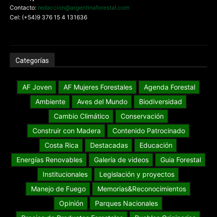
Contacto:
redaccion@argentinaforestal.com
Cel: (+54)9 376 15 4 131636
Categorías
AF Joven
AF Mujeres Forestales
Agenda Forestal
Ambiente
Aves del Mundo
Biodiversidad
Cambio Climático
Conservación
Construir con Madera
Contenido Patrocinado
Costa Rica
Destacadas
Educación
Energías Renovables
Galería de videos
Guia Forestal
Institucionales
Legislación y proyectos
Manejo de Fuego
Memorias&Reconocimientos
Opinión
Parques Nacionales