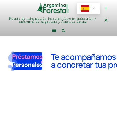
Fuente de información forestal, foresto-industrial y
ambiental de Argentina y América Latina