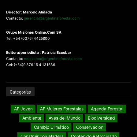
Director: Marcelo Almada
Contacto:
gerencia@argentinaforestal.com
G
rupo Misiones
Online.Com
SA
Tel: +54 (0376) 4425800
Editora/periodista : Patricia Escobar
Contacto:
redaccion@argentinaforestal.com
Cel: (+54)9 376 15 4 131636
Categorías
AF Joven
AF Mujeres Forestales
Agenda Forestal
Ambiente
Aves del Mundo
Biodiversidad
Cambio Climático
Conservación
Construir con Madera
Contenido Patrocinado