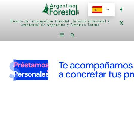
Fuente de información forestal, foresto-industrial y
ambiental de Argentina y América Latina