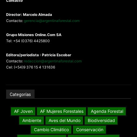
Contacto
Director: Marcelo Almada
Contacto:
gerencia@argentinaforestal.com
G
rupo Misiones
Online.Com
SA
Tel: +54 (0376) 4425800
Editora/periodista : Patricia Escobar
Contacto:
redaccion@argentinaforestal.com
Cel: (+54)9 376 15 4 131636
Categorías
AF Joven
AF Mujeres Forestales
Agenda Forestal
Ambiente
Aves del Mundo
Biodiversidad
Cambio Climático
Conservación