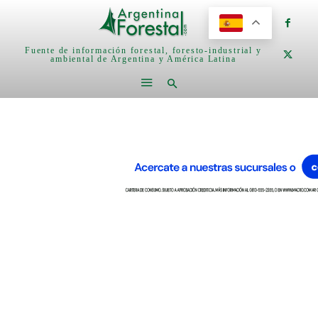
Fuente de información forestal, foresto-industrial y
ambiental de Argentina y América Latina