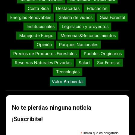
Ambiente
Aves del Mundo
Biodiversidad
Cambio Climático
Conservación
Construir con Madera
Contenido Patrocinado
Costa Rica
Destacadas
Educación
Energías Renovables
Galería de videos
Guia Forestal
Institucionales
Legislación y proyectos
Manejo de Fuego
Memorias&Reconocimientos
Opinión
Parques Nacionales
Precios de Productos Forestales
Pueblos Originarios
Reservas Naturales Privadas
Salud
Sur Forestal
Tecnologías
Valor Ambiental
No te pierdas ninguna noticia