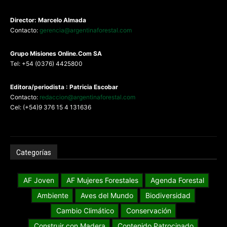
Argentina y América Latina
Contacto
Director: Marcelo Almada
Contacto:
gerencia@argentinaforestal.com
G
rupo Misiones
Online.Com
SA
Tel: +54 (0376) 4425800
Editora/periodista : Patricia Escobar
Contacto:
redaccion@argentinaforestal.com
Cel: (+54)9 376 15 4 131636
Categorías
AF Joven
AF Mujeres Forestales
Agenda Forestal