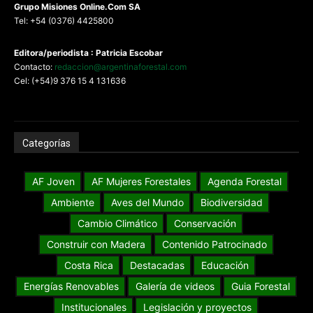
G
rupo Misiones
Online.Com
SA
Tel: +54 (0376) 4425800
Editora/periodista : Patricia Escobar
Contacto:
redaccion@argentinaforestal.com
Cel: (+54)9 376 15 4 131636
Categorías
AF Joven
AF Mujeres Forestales
Agenda Forestal
Ambiente
Aves del Mundo
Biodiversidad
Cambio Climático
Conservación
Construir con Madera
Contenido Patrocinado
Costa Rica
Destacadas
Educación
Energías Renovables
Galería de videos
Guia Forestal
Institucionales
Legislación y proyectos