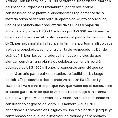
Arauco. Con un total de 250.000 hectáreas, un territorio similar al
del Estado europeo de Luxemburgo, podrá acelerar la
construcción de la planta al disponer más rápidamente de la
materia prima necesaria para su operación. Junto con Arauco,
uno de los principales productores de celulosa y papel de
Sudamérica, pagará US$343 millones por 130.000 hectáreas de
bosques ubicados en el centro y oeste del país, el terreno donde
ENCE pensaba instalar la fábrica, la terminal portuaria allí ubicada
y otras propiedades, como una planta de «chipeado». ¿Dónde,
cuándo? Si bien los compradores han dado indicios de que
piensan construir una planta de celulosa, con una inversión
estimada de US$1.500 millones, el consorcio anunció que se
tomará un año para realizar estudios de factibilidad, y luego
decidir. «Es prematuro decir dónde va a estar (la fábrica) y
cuándo se va a construir porque hay que hacer los estudios, pero
sí puedo garantizar de que lo vamos a hacer», dijo a la prensa
Roberto Angelini, vicedirector de Arauco. Para algunos, como el
consultor en negocios del agro Luis Romero, «que ENCE
abandone su proyecto en Uruguay es una mala noticia, porque ya
contábamos con que iba a instalar una fábrica y pensábamos