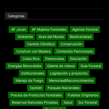
Categorías
AF Joven
AF Mujeres Forestales
Agenda Forestal
Ambiente
Aves del Mundo
Biodiversidad
Cambio Climático
Conservación
Construir con Madera
Contenido Patrocinado
Costa Rica
Destacadas
Educación
Energías Renovables
Galería de videos
Guia Forestal
Institucionales
Legislación y proyectos
Manejo de Fuego
Memorias&Reconocimientos
Opinión
Parques Nacionales
Precios de Productos Forestales
Pueblos Originarios
Reservas Naturales Privadas
Salud
Sur Forestal