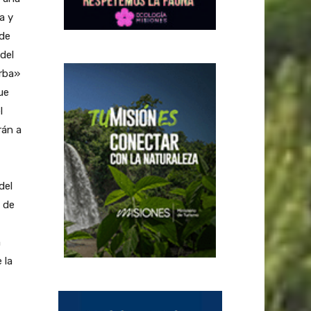
a y
 de
del
arba»
ue
l
rán a
del
, de
a
 la