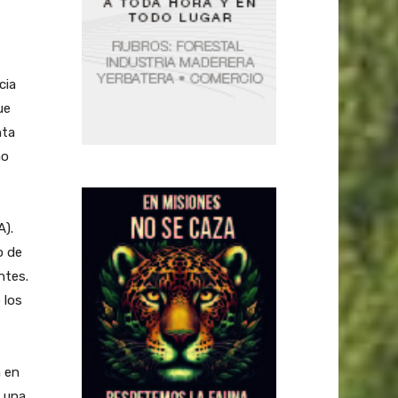
cia
ue
nta
no
A).
o de
ntes.
 los
a en
n una