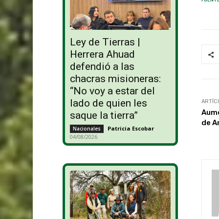
Ley de Tierras |
Herrera Ahuad
defendió a las
chacras misioneras:
“No voy a estar del
lado de quien les
ARTÍC
Aume
saque la tierra”
de A
Patricia Escobar
-
Nacionales
04/08/2026