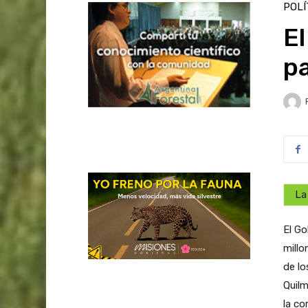
POLÍ
El
pa
La
El G
millo
de lo
Quilm
la co