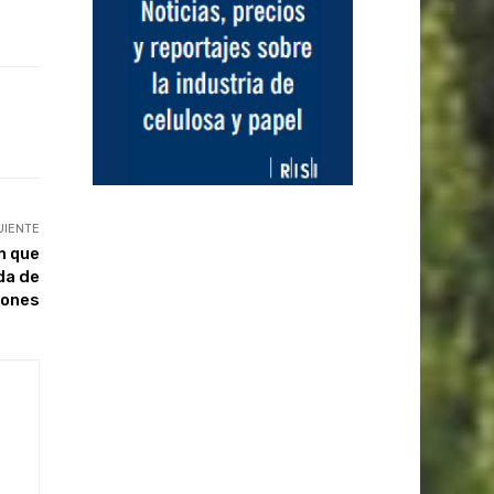
UIENTE
n que
da de
siones