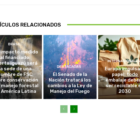
ÍCULOS RELACIONADOS
BRASIL
 impacto medido
al financiado:
INTERNACIONALE
erto Iguazú será
DESTACADAS
la sede de una
Europa impulsa
cumbre de FSC
El Senado de la
papel: todo
re conservación
Nación tratará los
embalaje debe
l manejo forestal
cambios a la Ley de
ser reciclable 
 América Latina
Manejo del Fuego
2030