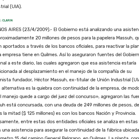
trial (UIA).
: CLARIN
OS AIRES (23/4/2009).- El Gobierno está analizando una asisten
proximadamente 20 millones de pesos para la papelera Massuh, q
n aportados a través de los bancos oficiales, para reactivar la pla
a empresa tiene en Quilmes. Así lo aseguraron fuentes del Gobier
nal a este diario, las cuales agregaron que esa asistencia estaría
cionada al desplazamiento en el manejo de la compañía de su
nista fundador, Héctor Massuh, ex-titular de Unión Industrial (UI
alternativa es la quiebra con continuidad de la empresa, de mod
l manejo quede a cargo del juez del concurso», agregaron las fue
uh está concursada, con una deuda de 249 millones de pesos, de
s la mitad ($ 125 millones) es con los bancos Nación y Provincia.
samente, entre estas dos entidades oficiales se analiza en estas
 una asistencia para asegurar la continuidad de la fábrica ubicad
lómetro 15 del camino General Belgrano, en Quilmes. La planta, co