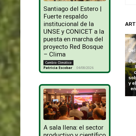
Santiago del Estero |
Fuerte respaldo
institucional de la
ART
UNSE y CONICET a la
puesta en marcha del
proyecto Red Bosque
Del
– Clima
Pu
Cambio Climático
Patricia Escobar
-
04/08/2026
sob
y e
en
A sala llena: el sector
productivo y científico