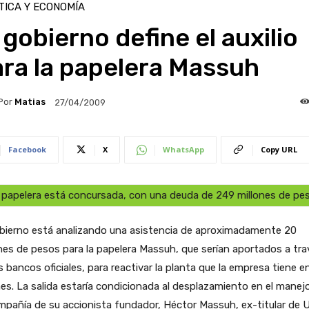
TICA Y ECONOMÍA
 gobierno define el auxilio
ra la papelera Massuh
Por
Matias
27/04/2009
Facebook
X
WhatsApp
Copy URL
 papelera está concursada, con una deuda de 249 millones de pe
obierno está analizando una asistencia de aproximadamente 20
nes de pesos para la papelera Massuh, que serían aportados a tra
s bancos oficiales, para reactivar la planta que la empresa tiene e
es. La salida estaría condicionada al desplazamiento en el manej
mpañía de su accionista fundador, Héctor Massuh, ex-titular de 