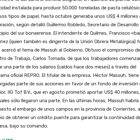
idad instalada para producir 50.000 toneladas de pasta celulósic
sos tipos de papel, hasta octubre generaba unos US$ 4 millones
ración, según detalló Guillermo Robledo, Secretario de Desarrollo 
ipio del sur bonaerense. El intendente de Quilmes, Francisco «b
rrez (quien también es dirigente de la Unión Obrera Metalúrgica) f
 acercó el tema de Massuh al Gobierno. Obtuvo el compromiso de
tro de Trabajo, Carlos Tomada, de que los trabajadores comenza
r una parte de los salarios (caídos hace dos meses) a través del
ama oficial REPRO. El titular de la empresa, Héctor Massuh, tiene
gadas parte de sus acciones en favor de un fondo de inversión 
ior, IIG Tof B.V., que en agosto prometió aportar US$ 40 millones
uales sólo llegaron una parte. En las últimas horas, Massuh habría
esto el embargo de unos campos en la provincia de Corrientes, 
o de obtener un crédito puente para garantizar la continuidad de
esa, bajo su comando.
: CLARIN