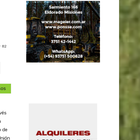
82
sos
vés
n
o de
Unión