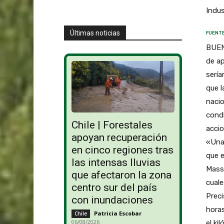
Indus
Últimas noticias
FUENTE
BUEN
de a
sería
que l
nacio
condi
Chile | Forestales
accio
apoyan recuperación
«Una 
en cinco regiones tras
que e
las intensas lluvias
Mass
que afectaron la zona
cuale
centro sur del país
Preci
con inundaciones
horas
Patricia Escobar
-
Chile
06/08/2026
el ki