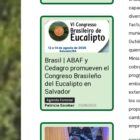
capac
diver
factu
munic
Gutié
quien
Minis
Brasil | ABAF y
cobra
Cedagro promueven el
Congreso Brasileño
progr
del Eucalipto en
embar
Salvador
exter
los c
Agenda Forestal
Patricia Escobar
-
05/08/2026
propu
cambi
empr
FUENTE