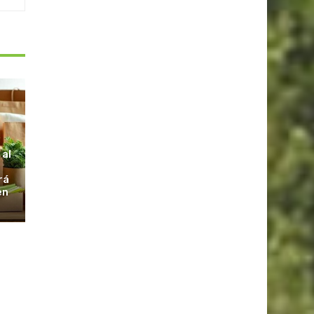
S
 al
rá
en