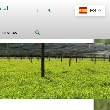
rial
ES
a
F CIENCIAS