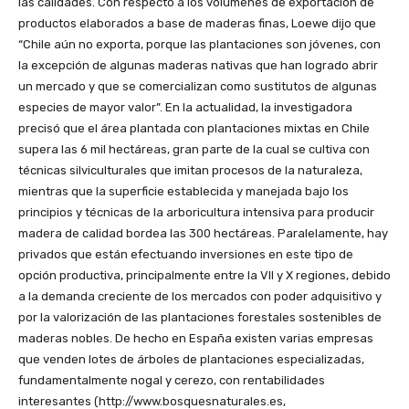
las calidades. Con respecto a los volúmenes de exportación de
productos elaborados a base de maderas finas, Loewe dijo que
“Chile aún no exporta, porque las plantaciones son jóvenes, con
la excepción de algunas maderas nativas que han logrado abrir
un mercado y que se comercializan como sustitutos de algunas
especies de mayor valor”. En la actualidad, la investigadora
precisó que el área plantada con plantaciones mixtas en Chile
supera las 6 mil hectáreas, gran parte de la cual se cultiva con
técnicas silviculturales que imitan procesos de la naturaleza,
mientras que la superficie establecida y manejada bajo los
principios y técnicas de la arboricultura intensiva para producir
madera de calidad bordea las 300 hectáreas. Paralelamente, hay
privados que están efectuando inversiones en este tipo de
opción productiva, principalmente entre la VII y X regiones, debido
a la demanda creciente de los mercados con poder adquisitivo y
por la valorización de las plantaciones forestales sostenibles de
maderas nobles. De hecho en España existen varias empresas
que venden lotes de árboles de plantaciones especializadas,
fundamentalmente nogal y cerezo, con rentabilidades
interesantes (http://www.bosquesnaturales.es,