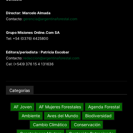
Director: Marcelo Almada
Contacto:
gerencia@argentinaforestal.com
G
rupo Misiones
Online.Com
SA
Tel: +54 (0376) 4425800
Editora/periodista : Patricia Escobar
Contacto:
redaccion@argentinaforestal.com
Cel: (+54)9 376 15 4 131636
Categorías
AF Joven
AF Mujeres Forestales
Agenda Forestal
Ambiente
Aves del Mundo
Biodiversidad
Cambio Climático
Conservación