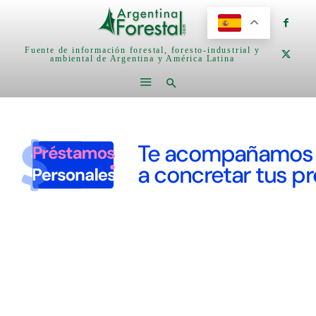
Fuente de información forestal, foresto-industrial y
ambiental de Argentina y América Latina