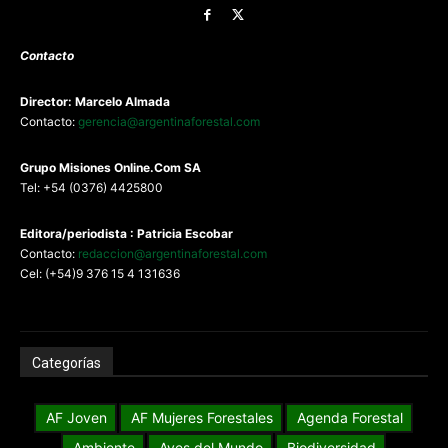
Contacto
Director: Marcelo Almada
Contacto:
gerencia@argentinaforestal.com
G
rupo Misiones
Online.Com
SA
Tel: +54 (0376) 4425800
Editora/periodista : Patricia Escobar
Contacto:
redaccion@argentinaforestal.com
Cel: (+54)9 376 15 4 131636
Categorías
AF Joven
AF Mujeres Forestales
Agenda Forestal
Ambiente
Aves del Mundo
Biodiversidad