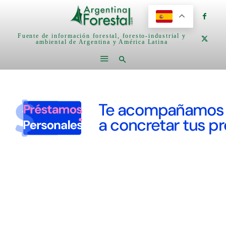
Fuente de información forestal, foresto-industrial y
ambiental de Argentina y América Latina