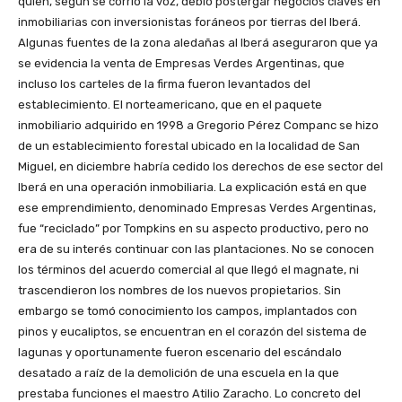
quien, según se corrió la voz, debió postergar negocios claves en
inmobiliarias con inversionistas foráneos por tierras del Iberá.
Algunas fuentes de la zona aledañas al Iberá aseguraron que ya
se evidencia la venta de Empresas Verdes Argentinas, que
incluso los carteles de la firma fueron levantados del
establecimiento. El norteamericano, que en el paquete
inmobiliario adquirido en 1998 a Gregorio Pérez Companc se hizo
de un establecimiento forestal ubicado en la localidad de San
Miguel, en diciembre habría cedido los derechos de ese sector del
Iberá en una operación inmobiliaria. La explicación está en que
ese emprendimiento, denominado Empresas Verdes Argentinas,
fue “reciclado” por Tompkins en su aspecto productivo, pero no
era de su interés continuar con las plantaciones. No se conocen
los términos del acuerdo comercial al que llegó el magnate, ni
trascendieron los nombres de los nuevos propietarios. Sin
embargo se tomó conocimiento los campos, implantados con
pinos y eucaliptos, se encuentran en el corazón del sistema de
lagunas y oportunamente fueron escenario del escándalo
desatado a raíz de la demolición de una escuela en la que
prestaba funciones el maestro Atilio Zaracho. Lo concreto del