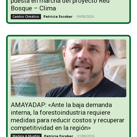
puesta en marcha del proyecto Red
Bosque – Clima
Patricia Escobar
-
04/08/2026
Cambio Climático
AMAYADAP: «Ante la baja demanda
interna, la forestoindustria requiere
medidas para reducir costos y recuperar
competitividad en la región»
Patricia Escobar
-
01/08/2026
Madera & Mueble