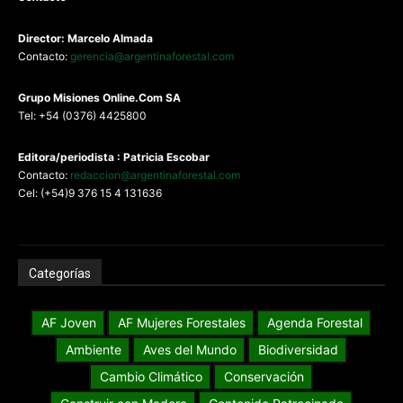
Director: Marcelo Almada
Contacto:
gerencia@argentinaforestal.com
G
rupo Misiones
Online.Com
SA
Tel: +54 (0376) 4425800
Editora/periodista : Patricia Escobar
Contacto:
redaccion@argentinaforestal.com
Cel: (+54)9 376 15 4 131636
Categorías
AF Joven
AF Mujeres Forestales
Agenda Forestal
Ambiente
Aves del Mundo
Biodiversidad
Cambio Climático
Conservación