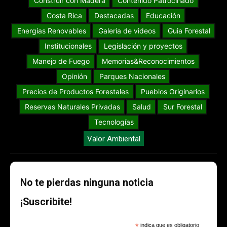
Construir con Madera
Contenido Patrocinado
Costa Rica
Destacadas
Educación
Energías Renovables
Galería de videos
Guia Forestal
Institucionales
Legislación y proyectos
Manejo de Fuego
Memorias&Reconocimientos
Opinión
Parques Nacionales
Precios de Productos Forestales
Pueblos Originarios
Reservas Naturales Privadas
Salud
Sur Forestal
Tecnologías
Valor Ambiental
No te pierdas ninguna noticia
¡Suscribite!
*
indica que es obligatorio