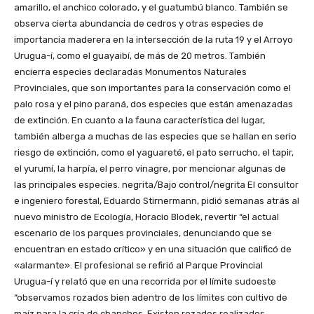
amarillo, el anchico colorado, y el guatumbú blanco. También se
observa cierta abundancia de cedros y otras especies de
importancia maderera en la intersección de la ruta 19 y el Arroyo
Urugua-í, como el guayaibí, de más de 20 metros. También
encierra especies declaradas Monumentos Naturales
Provinciales, que son importantes para la conservación como el
palo rosa y el pino paraná, dos especies que están amenazadas
de extinción. En cuanto a la fauna característica del lugar,
también alberga a muchas de las especies que se hallan en serio
riesgo de extinción, como el yaguareté, el pato serrucho, el tapir,
el yurumí, la harpía, el perro vinagre, por mencionar algunas de
las principales especies. negrita/Bajo control/negrita El consultor
e ingeniero forestal, Eduardo Stirnermann, pidió semanas atrás al
nuevo ministro de Ecología, Horacio Blodek, revertir “el actual
escenario de los parques provinciales, denunciando que se
encuentran en estado crítico» y en una situación que calificó de
«alarmante». El profesional se refirió al Parque Provincial
Urugua-í y relató que en una recorrida por el límite sudoeste
“observamos rozados bien adentro de los límites con cultivo de
maíz para la cría de chanchos. Existen rozados realizados