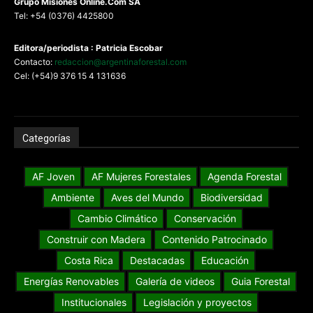
G
rupo Misiones
Online.Com
SA
Tel: +54 (0376) 4425800
Editora/periodista : Patricia Escobar
Contacto:
redaccion@argentinaforestal.com
Cel: (+54)9 376 15 4 131636
Categorías
AF Joven
AF Mujeres Forestales
Agenda Forestal
Ambiente
Aves del Mundo
Biodiversidad
Cambio Climático
Conservación
Construir con Madera
Contenido Patrocinado
Costa Rica
Destacadas
Educación
Energías Renovables
Galería de videos
Guia Forestal
Institucionales
Legislación y proyectos