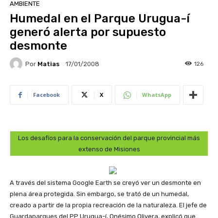
AMBIENTE
Humedal en el Parque Urugua-í
generó alerta por supuesto
desmonte
Por
Matias
126
17/01/2008
Facebook
X
WhatsApp
Los desafíos para la conservación del parque provincial más
extenso de Misiones
A través del sistema Google Earth se creyó ver un desmonte en
plena área protegida. Sin embargo, se trató de un humedal,
creado a partir de la propia recreación de la naturaleza. El jefe de
Guardaparques del PP Urugua-í, Onésimo Olivera, explicó que