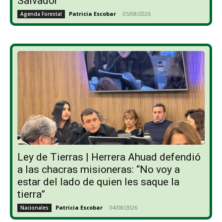
Salvador
Patricia Escobar
-
05/08/2026
Agenda Forestal
Ley de Tierras | Herrera Ahuad defendió
a las chacras misioneras: “No voy a
estar del lado de quien les saque la
tierra”
Patricia Escobar
-
04/08/2026
Nacionales