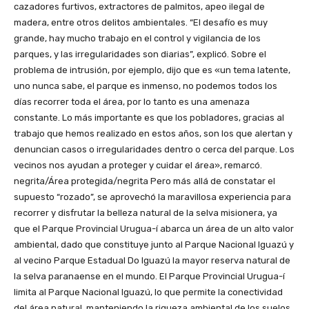
cazadores furtivos, extractores de palmitos, apeo ilegal de
madera, entre otros delitos ambientales. “El desafío es muy
grande, hay mucho trabajo en el control y vigilancia de los
parques, y las irregularidades son diarias”, explicó. Sobre el
problema de intrusión, por ejemplo, dijo que es «un tema latente,
uno nunca sabe, el parque es inmenso, no podemos todos los
días recorrer toda el área, por lo tanto es una amenaza
constante. Lo más importante es que los pobladores, gracias al
trabajo que hemos realizado en estos años, son los que alertan y
denuncian casos o irregularidades dentro o cerca del parque. Los
vecinos nos ayudan a proteger y cuidar el área», remarcó.
negrita/Área protegida/negrita Pero más allá de constatar el
supuesto “rozado”, se aprovechó la maravillosa experiencia para
recorrer y disfrutar la belleza natural de la selva misionera, ya
que el Parque Provincial Urugua-í abarca un área de un alto valor
ambiental, dado que constituye junto al Parque Nacional Iguazú y
al vecino Parque Estadual Do Iguazú la mayor reserva natural de
la selva paranaense en el mundo. El Parque Provincial Urugua-í
limita al Parque Nacional Iguazú, lo que permite la conectividad
del área natural, manteniendo la riqueza ambiental de los suelos,