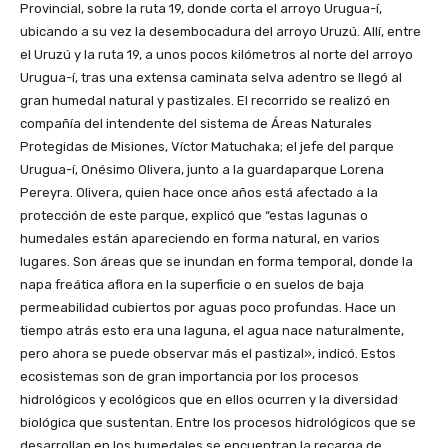
Provincial, sobre la ruta 19, donde corta el arroyo Urugua-í,
ubicando a su vez la desembocadura del arroyo Uruzú. Allí, entre
el Uruzú y la ruta 19, a unos pocos kilómetros al norte del arroyo
Urugua-í, tras una extensa caminata selva adentro se llegó al
gran humedal natural y pastizales. El recorrido se realizó en
compañía del intendente del sistema de Áreas Naturales
Protegidas de Misiones, Víctor Matuchaka; el jefe del parque
Urugua-í, Onésimo Olivera, junto a la guardaparque Lorena
Pereyra. Olivera, quien hace once años está afectado a la
protección de este parque, explicó que “estas lagunas o
humedales están apareciendo en forma natural, en varios
lugares. Son áreas que se inundan en forma temporal, donde la
napa freática aflora en la superficie o en suelos de baja
permeabilidad cubiertos por aguas poco profundas. Hace un
tiempo atrás esto era una laguna, el agua nace naturalmente,
pero ahora se puede observar más el pastizal», indicó. Estos
ecosistemas son de gran importancia por los procesos
hidrológicos y ecológicos que en ellos ocurren y la diversidad
biológica que sustentan. Entre los procesos hidrológicos que se
desarrollan en los humedales se encuentran la recarga de