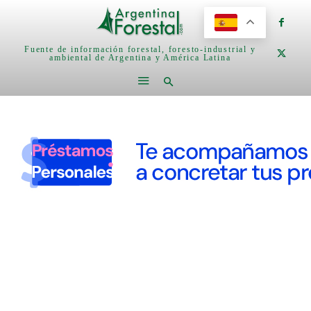
Fuente de información forestal, foresto-industrial y
ambiental de Argentina y América Latina