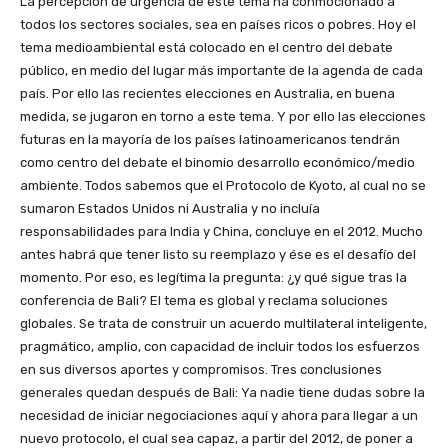
La percepción de urgencia de este tema ha conmocionado a
todos los sectores sociales, sea en países ricos o pobres. Hoy el
tema medioambiental está colocado en el centro del debate
público, en medio del lugar más importante de la agenda de cada
país. Por ello las recientes elecciones en Australia, en buena
medida, se jugaron en torno a este tema. Y por ello las elecciones
futuras en la mayoría de los países latinoamericanos tendrán
como centro del debate el binomio desarrollo económico/medio
ambiente. Todos sabemos que el Protocolo de Kyoto, al cual no se
sumaron Estados Unidos ni Australia y no incluía
responsabilidades para India y China, concluye en el 2012. Mucho
antes habrá que tener listo su reemplazo y ése es el desafío del
momento. Por eso, es legítima la pregunta: ¿y qué sigue tras la
conferencia de Bali? El tema es global y reclama soluciones
globales. Se trata de construir un acuerdo multilateral inteligente,
pragmático, amplio, con capacidad de incluir todos los esfuerzos
en sus diversos aportes y compromisos. Tres conclusiones
generales quedan después de Bali: Ya nadie tiene dudas sobre la
necesidad de iniciar negociaciones aquí y ahora para llegar a un
nuevo protocolo, el cual sea capaz, a partir del 2012, de poner a