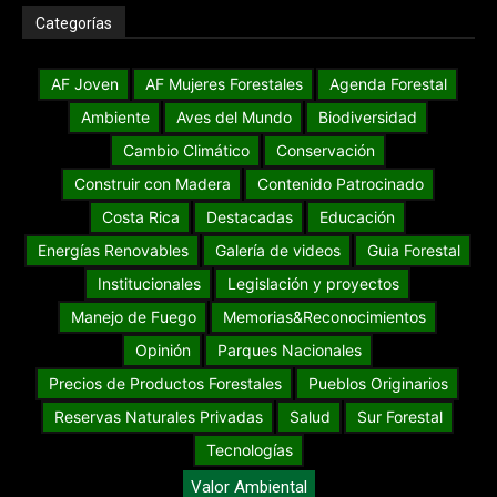
Categorías
AF Joven
AF Mujeres Forestales
Agenda Forestal
Ambiente
Aves del Mundo
Biodiversidad
Cambio Climático
Conservación
Construir con Madera
Contenido Patrocinado
Costa Rica
Destacadas
Educación
Energías Renovables
Galería de videos
Guia Forestal
Institucionales
Legislación y proyectos
Manejo de Fuego
Memorias&Reconocimientos
Opinión
Parques Nacionales
Precios de Productos Forestales
Pueblos Originarios
Reservas Naturales Privadas
Salud
Sur Forestal
Tecnologías
Valor Ambiental