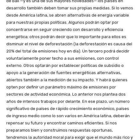
de Bali —y es una de sus mayores novedades— los países en
desarrollo también deben tomar sus propias medidas. Si lo vemos
desde América latina, se abren alternativas de energía variable
para nuestras propias políticas. Algunos podrán optar por
concentrarse en seguir creciendo con desarrollo y eficiencia
energética; otros podrán decir que lo importante para ellos es
disminuir el nivel de deforestación (la deforestación es causa del
20% del total de emisiones hoy en día). Un tercero podrá decidir
voluntariamente poner techo a sus emisiones, con control
externo. Otros optarán por establecer políticas de subsidio o
apoyo a la generación de fuentes energéticas alternativas,
abiertos también a la medición de su impacto. Y habrá quienes
opten por definir un parámetro máximo de emisiones por
sectores de actividad económica. Lo anterior nos plantea dos
años de intensos trabajos por delante. En ese plazo, un número
significativo de países de rápido crecimiento económico, países
de ingreso medio como lo son varios en América latina, deberán
repensar su futuro y encontrar caminos eficientes. Si nos
preparamos bien y construimos respuestas oportunas,
tendremos la autoridad moral para exigir que el mundo más rico y