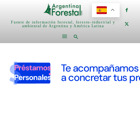
Fuente de información forestal, foresto-industrial y
ambiental de Argentina y América Latina