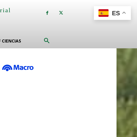
rial
ES
a
F CIENCIAS