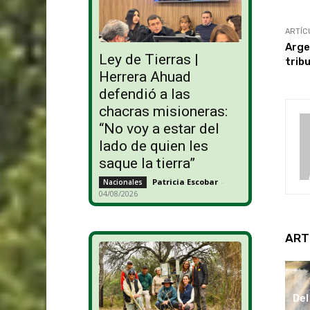
ARTÍC
Arge
Ley de Tierras |
trib
Herrera Ahuad
defendió a las
chacras misioneras:
“No voy a estar del
lado de quien les
saque la tierra”
Patricia Escobar
-
Nacionales
04/08/2026
ART
Del