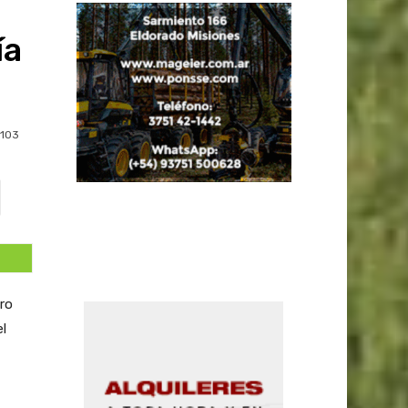
ía
103
ero
l