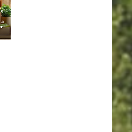
S
 al
rá
en