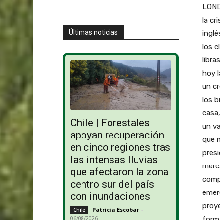
LOND
la cr
Últimas noticias
inglé
los c
libra
hoy l
un cr
los b
casa,
Chile | Forestales
un va
apoyan recuperación
que 
en cinco regiones tras
presi
las intensas lluvias
merca
que afectaron la zona
compr
centro sur del país
emerg
con inundaciones
proye
Patricia Escobar
-
Chile
06/08/2026
forma