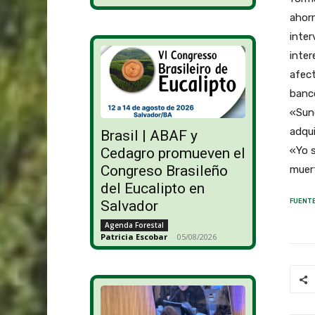
ahorr
inter
inter
afect
banco
«Sund
adqui
Brasil | ABAF y
«Yo s
Cedagro promueven el
Congreso Brasileño
muer
del Eucalipto en
FUENTE
Salvador
Agenda Forestal
Patricia Escobar
-
05/08/2026