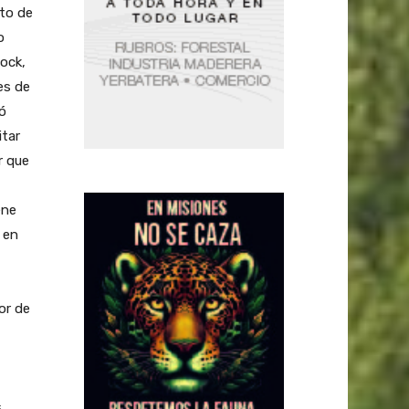
to de
o
Rock,
es de
mó
itar
r que
ene
 en
or de
s