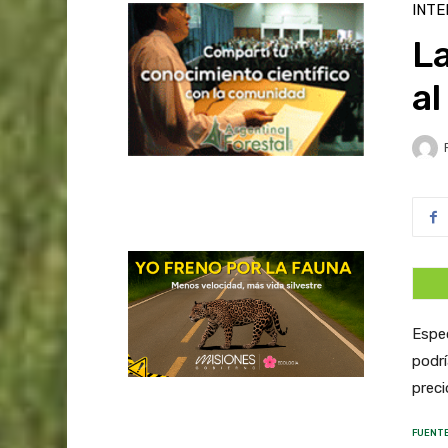
INTE
La
al
Espec
podrí
preci
FUENTE