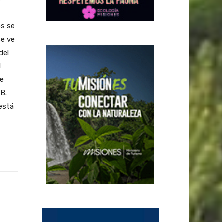
os se
se ve
del
l
le
B.
está