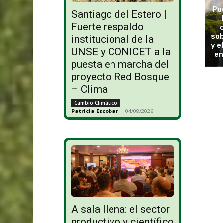
Pu
Santiago del Estero |
Fuerte respaldo
sob
institucional de la
y e
UNSE y CONICET a la
en
puesta en marcha del
proyecto Red Bosque
– Clima
Cambio Climático
Patricia Escobar
-
04/08/2026
A sala llena: el sector
productivo y científico