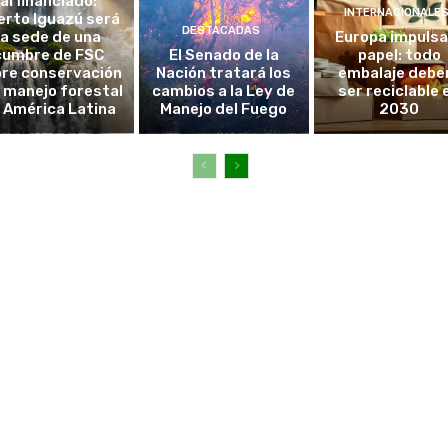
al financiado:
INTERNACIONALE
erto Iguazú será
DESTACADAS
la sede de una
Europa impulsa
cumbre de FSC
El Senado de la
papel: todo
re conservación
Nación tratará los
embalaje debe
l manejo forestal
cambios a la Ley de
ser reciclable 
 América Latina
Manejo del Fuego
2030