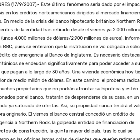
RES (17/9/2007).- Este último fenómeno sería dado por el impac
isis en los créditos norteamericanos dirigidos al mercado financier
s. En medio de la crisis del banco hipotecario británico Northern 
lientes de la entidad han retirado desde el viernes ya 2.000 millon
s (unos 4.000 millones de dólares/2.900 millones de euros), infor
a BBC, pues se enteraron que la institución se vio obligada a solic
édito de emergencia al Banco de Inglaterra. Es necesario destaca
ritánicos se endeudan significativamente para poder acceder a su
 que pagan a lo largo de 30 años. Una vivienda económica hoy ti
lor de medio millón de dólares. En este camino, el probema radica
muchos propietarios que no podrán afrontar su hipoteca y estén
onados por el banco, tratarán de desprenderse de su casa, en un
do ya saturado de ofertas. Así, su propiedad nunca tendrá el val
a originario. El viernes el banco central concedió un crédito de
encia a Northern Rock, la golpeada entidad de financiación de
ctos de construcción, la quinta mayor del país, tras lo cual se
ron en las oficinas largas colas de clientes que querían retirar su