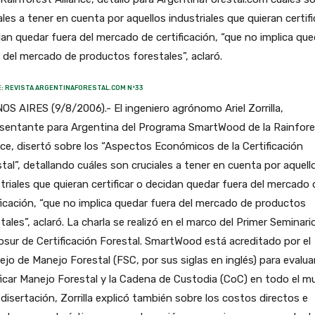
ales a tener en cuenta por aquellos industriales que quieran certifi
an quedar fuera del mercado de certificación, “que no implica que
 del mercado de productos forestales”, aclaró.
: REVISTA ARGENTINAFORESTAL.COM Nº33
S AIRES (9/8/2006).- El ingeniero agrónomo Ariel Zorrilla,
esentante para Argentina del Programa SmartWood de la Rainfor
nce, disertó sobre los “Aspectos Económicos de la Certificación
tal”, detallando cuáles son cruciales a tener en cuenta por aquell
triales que quieran certificar o decidan quedar fuera del mercado 
ficación, “que no implica quedar fuera del mercado de productos
tales”, aclaró. La charla se realizó en el marco del Primer Seminari
sur de Certificación Forestal. SmartWood está acreditado por el
jo de Manejo Forestal (FSC, por sus siglas en inglés) para evalua
ficar Manejo Forestal y la Cadena de Custodia (CoC) en todo el m
 disertación, Zorrilla explicó también sobre los costos directos e