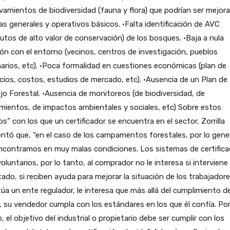
vamientos de biodiversidad (fauna y flora) que podrían ser mejor
s generales y operativos básicos. •Falta identificación de AVC
butos de alto valor de conservación) de los bosques. •Baja a nula
ión con el entorno (vecinos, centros de investigación, pueblos
narios, etc). •Poca formalidad en cuestiones económicas (plan de
ios, costos, estudios de mercado, etc). •Ausencia de un Plan de
o Forestal. •Ausencia de monitoreos (de biodiversidad, de
mientos, de impactos ambientales y sociales, etc) Sobre estos
os” con los que un certificador se encuentra en el sector, Zorrilla
tó que, “en el caso de los campamentos forestales, por lo gene
ncontramos en muy malas condiciones. Los sistemas de certifica
oluntarios, por lo tanto, al comprador no le interesa si interviene
tado, si reciben ayuda para mejorar la situación de los trabajadore
túa un ente regulador, le interesa que más allá del cumplimiento de
, su vendedor cumpla con los estándares en los que él confía. Por
, el objetivo del industrial o propietario debe ser cumplir con los