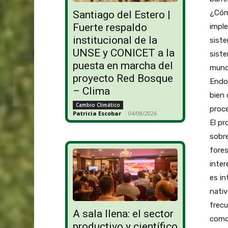
¿Cómo
Santiago del Estero |
Fuerte respaldo
imple
institucional de la
siste
UNSE y CONICET a la
siste
puesta en marcha del
mundi
proyecto Red Bosque
Endor
– Clima
bien 
Cambio Climático
proce
Patricia Escobar
-
04/08/2026
El pr
sobre
fores
inter
es in
nativ
frecu
A sala llena: el sector
como 
productivo y científico