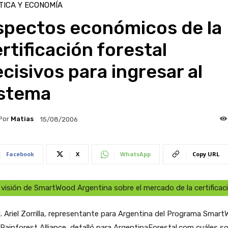
TICA Y ECONOMÍA
spectos económicos de la
rtificación forestal
cisivos para ingresar al
istema
Por
Matias
15/08/2006
Facebook
X
WhatsApp
Copy URL
 visión de SmartWood Argentina sobre el mercado de la certificac
g. Ariel Zorrilla, representante para Argentina del Programa Smar
 Rainforest Alliance, detalló para ArgentinaForestal.com cuáles s