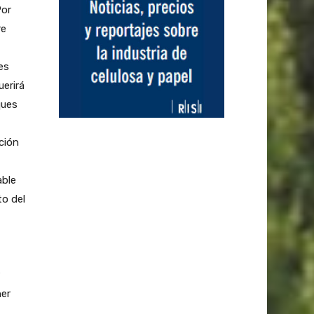
Por
re
es
erirá
ques
ción
,
able
to del
ner