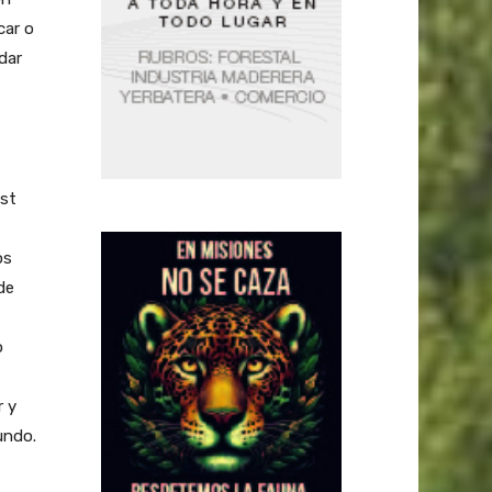
car o
dar
est
os
de
o
r y
undo.