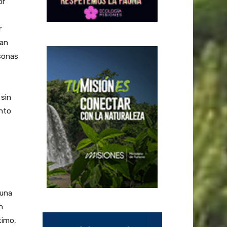
or
r
zan
sonas
sin
ento
 una
n
timo,