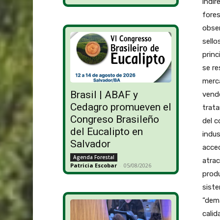
indir
fores
obser
sell
prin
se re
merca
Brasil | ABAF y
vend
Cedagro promueven el
trata
Congreso Brasileño
del c
del Eucalipto en
indus
Salvador
acced
Agenda Forestal
atrac
Patricia Escobar
-
05/08/2026
produ
siste
“dem
calid