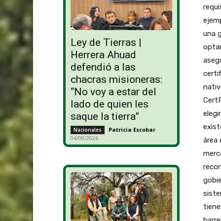
requi
ejemp
una g
Ley de Tierras |
optar
Herrera Ahuad
asegu
defendió a las
cert
chacras misioneras:
nativ
“No voy a estar del
CertF
lado de quien les
elegi
saque la tierra”
exis
Patricia Escobar
-
Nacionales
04/08/2026
área 
merc
reco
gobie
sist
tiene
barre