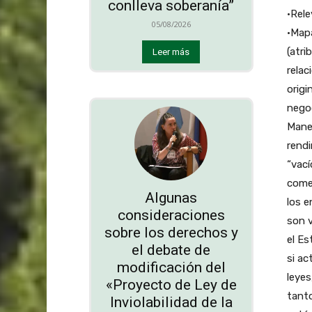
conlleva soberanía”
•Rele
05/08/2026
•Mapa
(atri
Leer más
relac
origi
negoc
Manej
rendi
“vací
comen
Algunas
los e
consideraciones
son v
sobre los derechos y
el Es
el debate de
si ac
modificación del
leyes
«Proyecto de Ley de
tanto
Inviolabilidad de la