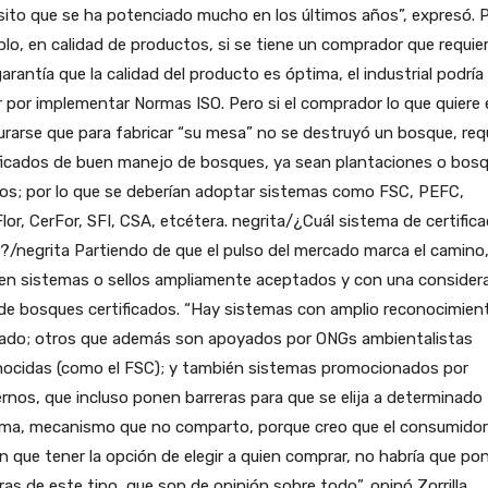
sito que se ha potenciado mucho en los últimos años”, expresó. 
lo, en calidad de productos, si se tiene un comprador que requie
arantía que la calidad del producto es óptima, el industrial podría
 por implementar Normas ISO. Pero si el comprador lo que quiere 
rarse que para fabricar “su mesa” no se destruyó un bosque, requ
ificados de buen manejo de bosques, ya sean plantaciones o bos
os; por lo que se deberían adoptar sistemas como FSC, PEFC,
lor, CerFor, SFI, CSA, etcétera. negrita/¿Cuál sistema de certifica
r?/negrita Partiendo de que el pulso del mercado marca el camino
ten sistemas o sellos ampliamente aceptados y con una consider
de bosques certificados. “Hay sistemas con amplio reconocimien
ado; otros que además son apoyados por ONGs ambientalistas
nocidas (como el FSC); y también sistemas promocionados por
rnos, que incluso ponen barreras para que se elija a determinado
ema, mecanismo que no comparto, porque creo que el consumidor
n que tener la opción de elegir a quien comprar, no habría que po
ras de este tipo, que son de opinión sobre todo”, opinó Zorrilla.