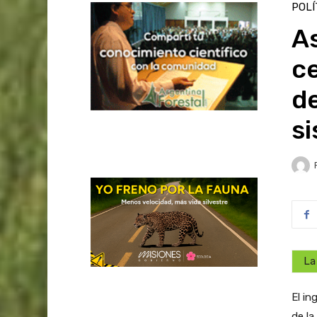
POLÍ
A
ce
de
s
La
El in
de la