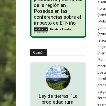
a sal
de la región en
horar
Posadas en las
(cami
conferencias sobre el
•Pobr
impacto de El Niño
gener
Patricia Escobar
-
Ambiente
31/07/2026
(atri
relac
origi
Opinión
(plan
Plan 
rendi
bosqu
del s
preca
carga
Ley de tierras: “La
fores
propiedad rural
es mu