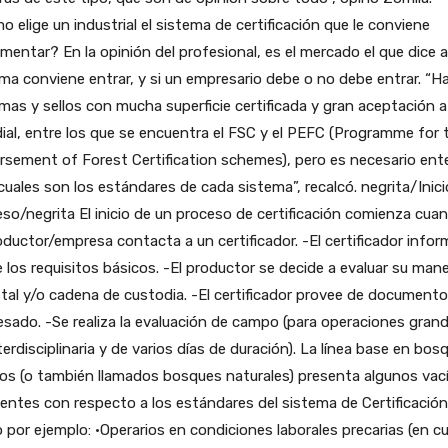
 elige un industrial el sistema de certificación que le conviene
mentar? En la opinión del profesional, es el mercado el que dice a
ma conviene entrar, y si un empresario debe o no debe entrar. “H
mas y sellos con mucha superficie certificada y gran aceptación a 
al, entre los que se encuentra el FSC y el PEFC (Programme for 
sement of Forest Certification schemes), pero es necesario ent
cuales son los estándares de cada sistema”, recalcó. negrita/Inici
so/negrita El inicio de un proceso de certificación comienza cuan
oductor/empresa contacta a un certificador. -El certificador infor
 los requisitos básicos. -El productor se decide a evaluar su man
tal y/o cadena de custodia. -El certificador provee de documento
esado. -Se realiza la evaluación de campo (para operaciones gran
terdisciplinaria y de varios días de duración). La línea base en bos
os (o también llamados bosques naturales) presenta algunos vac
entes con respecto a los estándares del sistema de Certificació
por ejemplo: •Operarios en condiciones laborales precarias (en c