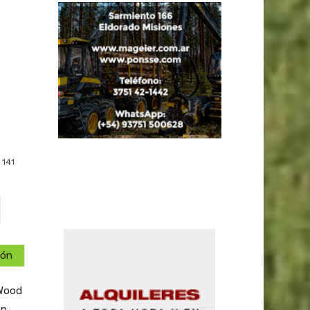
141
ión
tWood
on