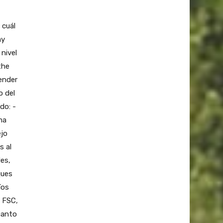
 cuál
ay
nivel
the
ender
o del
do: -
ma
ejo
s al
des,
ques
íos
n FSC,
uanto