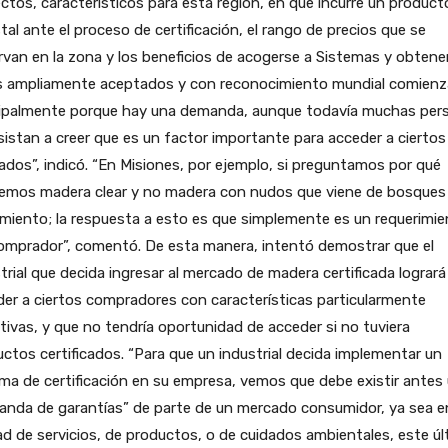
ectos, característicos para esta región, en que incurre un product
tal ante el proceso de certificación, el rango de precios que se
van en la zona y los beneficios de acogerse a Sistemas y obtene
os ampliamente aceptados y con reconocimiento mundial comien
cipalmente porque hay una demanda, aunque todavía muchas per
sistan a creer que es un factor importante para acceder a ciertos
dos”, indicó. “En Misiones, por ejemplo, si preguntamos por qué
emos madera clear y no madera con nudos que viene de bosques 
miento; la respuesta a esto es que simplemente es un requerimi
omprador”, comentó. De esta manera, intentó demostrar que el
trial que decida ingresar al mercado de madera certificada logrará
er a ciertos compradores con características particularmente
tivas, y que no tendría oportunidad de acceder si no tuviera
ctos certificados. “Para que un industrial decida implementar un
ma de certificación en su empresa, vemos que debe existir antes
anda de garantías” de parte de un mercado consumidor, ya sea e
ad de servicios, de productos, o de cuidados ambientales, este úl