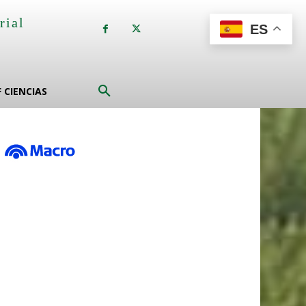
rial
ES
a
F CIENCIAS