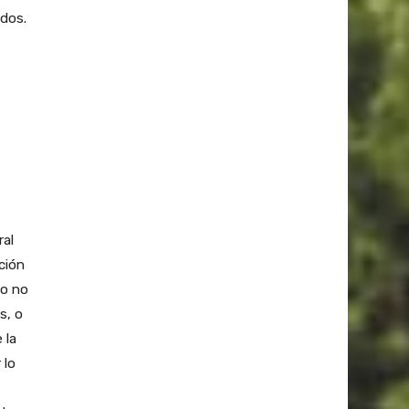
ados.
ral
ción
 o no
s, o
 la
 lo