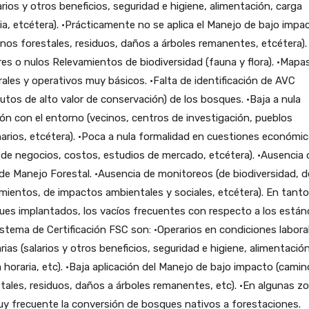
arios y otros beneficios, seguridad e higiene, alimentación, carga
ia, etcétera). •Prácticamente no se aplica el Manejo de bajo impa
nos forestales, residuos, daños a árboles remanentes, etcétera).
es o nulos Relevamientos de biodiversidad (fauna y flora). •Mapa
ales y operativos muy básicos. •Falta de identificación de AVC
butos de alto valor de conservación) de los bosques. •Baja a nula
ión con el entorno (vecinos, centros de investigación, pueblos
narios, etcétera). •Poca a nula formalidad en cuestiones económi
 de negocios, costos, estudios de mercado, etcétera). •Ausencia 
de Manejo Forestal. •Ausencia de monitoreos (de biodiversidad, d
mientos, de impactos ambientales y sociales, etcétera). En tanto
es implantados, los vacíos frecuentes con respecto a los están
istema de Certificación FSC son: •Operarios en condiciones labora
rias (salarios y otros beneficios, seguridad e higiene, alimentación
 horaria, etc). •Baja aplicación del Manejo de bajo impacto (cami
tales, residuos, daños a árboles remanentes, etc). •En algunas z
y frecuente la conversión de bosques nativos a forestaciones.