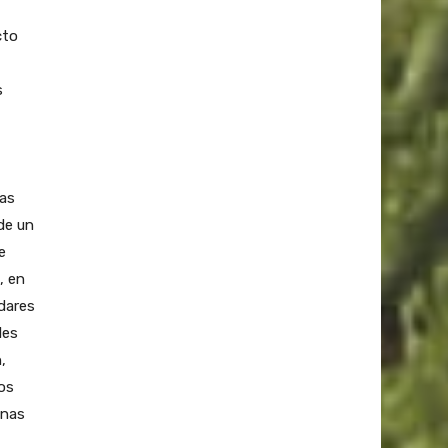
cto
s
cas
de un
e
, en
dares
les
,
nos
onas