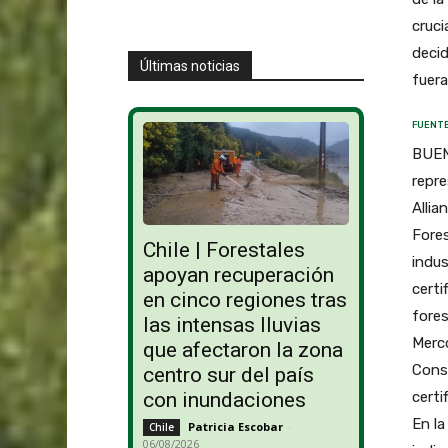
cruci
decid
Últimas noticias
fuera
FUENTE
BUENO
repr
Allia
Fores
Chile | Forestales
indus
apoyan recuperación
certi
en cinco regiones tras
fores
las intensas lluvias
Merco
que afectaron la zona
Conse
centro sur del país
certi
con inundaciones
En la
Patricia Escobar
-
Chile
06/08/2026