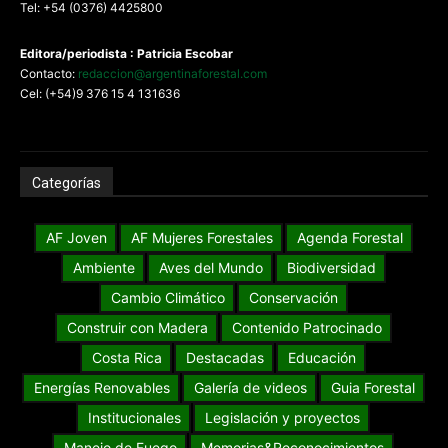
Tel: +54 (0376) 4425800
Editora/periodista : Patricia Escobar
Contacto:
redaccion@argentinaforestal.com
Cel: (+54)9 376 15 4 131636
Categorías
AF Joven
AF Mujeres Forestales
Agenda Forestal
Ambiente
Aves del Mundo
Biodiversidad
Cambio Climático
Conservación
Construir con Madera
Contenido Patrocinado
Costa Rica
Destacadas
Educación
Energías Renovables
Galería de videos
Guia Forestal
Institucionales
Legislación y proyectos
Manejo de Fuego
Memorias&Reconocimientos