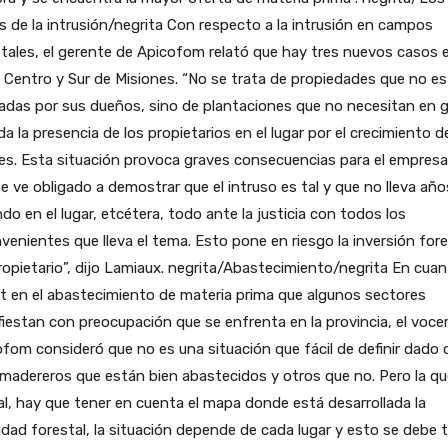
 de la intrusión/negrita Con respecto a la intrusión en campos
tales, el gerente de Apicofom relató que hay tres nuevos casos e
Centro y Sur de Misiones. “No se trata de propiedades que no e
adas por sus dueños, sino de plantaciones que no necesitan en 
a la presencia de los propietarios en el lugar por el crecimiento d
es. Esta situación provoca graves consecuencias para el empresar
e ve obligado a demostrar que el intruso es tal y que no lleva año
ndo en el lugar, etcétera, todo ante la justicia con todos los
venientes que lleva el tema. Esto pone en riesgo la inversión fore
ropietario”, dijo Lamiaux. negrita/Abastecimiento/negrita En cuan
it en el abastecimiento de materia prima que algunos sectores
iestan con preocupación que se enfrenta en la provincia, el voce
fom consideró que no es una situación que fácil de definir dado 
madereros que están bien abastecidos y otros que no. Pero la qu
al, hay que tener en cuenta el mapa donde está desarrollada la
idad forestal, la situación depende de cada lugar y esto se debe 