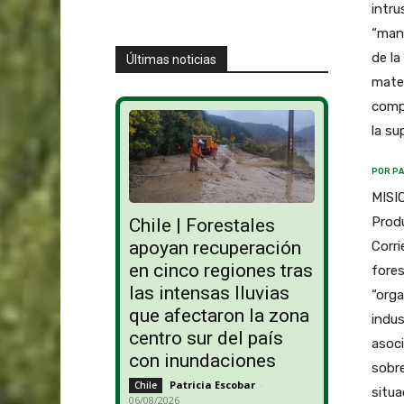
intru
“mani
de la
Últimas noticias
mater
compr
la s
POR PA
MISIO
Produ
Chile | Forestales
apoyan recuperación
Corri
en cinco regiones tras
fores
las intensas lluvias
“orga
que afectaron la zona
indus
centro sur del país
asoci
con inundaciones
sobre
Patricia Escobar
-
Chile
situa
06/08/2026