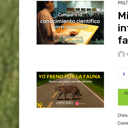
POLÍ
Mi
in
fa
H
Chris
Comer