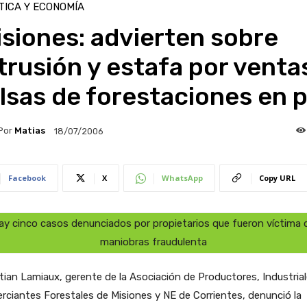
TICA Y ECONOMÍA
siones: advierten sobre
trusión y estafa por venta
lsas de forestaciones en p
Por
Matias
18/07/2006
Facebook
X
WhatsApp
Copy URL
ay cinco casos denunciados por propietarios que fueron víctima 
maniobras fraudulenta
tian Lamiaux, gerente de la Asociación de Productores, Industrial
ciantes Forestales de Misiones y NE de Corrientes, denunció la