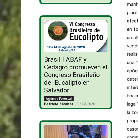
manif
plant
afect
en fo
un al
vende
reali
Brasil | ABAF y
una 
Cedagro promueven el
apócr
Congreso Brasileño
deter
del Eucalipto en
inter
Salvador
final
Agenda Forestal
legal
Patricia Escobar
-
05/08/2026
la zo
propi
casos
compr