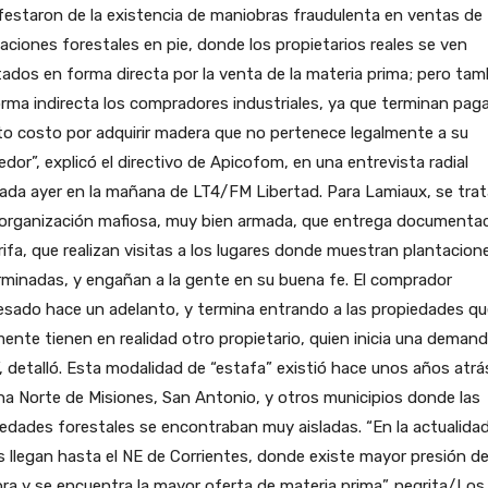
estaron de la existencia de maniobras fraudulenta en ventas de
aciones forestales en pie, donde los propietarios reales se ven
ados en forma directa por la venta de la materia prima; pero tam
rma indirecta los compradores industriales, ya que terminan pa
to costo por adquirir madera que no pertenece legalmente a su
dor”, explicó el directivo de Apicofom, en una entrevista radial
zada ayer en la mañana de LT4/FM Libertad. Para Lamiaux, se trat
“organización mafiosa, muy bien armada, que entrega documenta
ifa, que realizan visitas a los lugares donde muestran plantacion
minadas, y engañan a la gente en su buena fe. El comprador
esado hace un adelanto, y termina entrando a las propiedades qu
mente tienen en realidad otro propietario, quien inicia una deman
”, detalló. Esta modalidad de “estafa” existió hace unos años atrá
na Norte de Misiones, San Antonio, y otros municipios donde las
edades forestales se encontraban muy aisladas. “En la actualidad
 llegan hasta el NE de Corrientes, donde existe mayor presión d
a y se encuentra la mayor oferta de materia prima”. negrita/Los