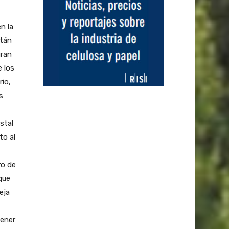
n la
stán
gran
e los
io,
s
stal
to al
ro de
que
eja
tener