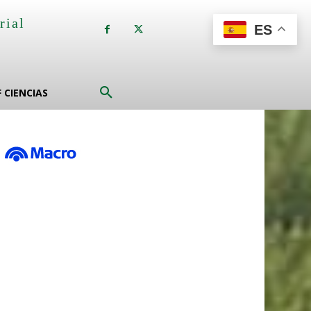
rial
ES
a
F CIENCIAS