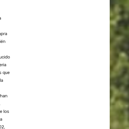
a
mpra
ién
ucido
eria
s que
la
 han
,
e los
la
02,