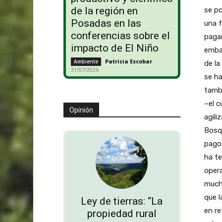
de la región en
se po
Posadas en las
una f
conferencias sobre el
pagan
impacto de El Niño
emba
Patricia Escobar
-
Ambiente
de la
31/07/2026
se ha
tambi
–el c
Opinión
agili
Bosqu
pagos
ha t
opera
mucho
que l
Ley de tierras: “La
en re
propiedad rural