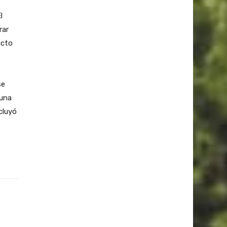
l
rar
ecto
se
 una
cluyó