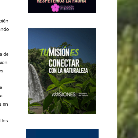
bién
gando
a de
ción
es
e
da
s en
 los
e