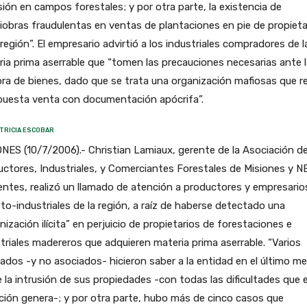
sión en campos forestales; y por otra parte, la existencia de
obras fraudulentas en ventas de plantaciones en pie de propieta
 región”. El empresario advirtió a los industriales compradores de l
ia prima aserrable que “tomen las precauciones necesarias ante l
a de bienes, dado que se trata una organización mafiosas que re
upuesta venta con documentación apócrifa”.
TRICIA ESCOBAR
NES (10/7/2006).- Christian Lamiaux, gerente de la Asociación d
ctores, Industriales, y Comerciantes Forestales de Misiones y N
entes, realizó un llamado de atención a productores y empresario
to-industriales de la región, a raíz de haberse detectado una
nización ilícita” en perjuicio de propietarios de forestaciones e
triales madereros que adquieren materia prima aserrable. “Varios
ados -y no asociados- hicieron saber a la entidad en el último m
 la intrusión de sus propiedades -con todas las dificultades que 
ción genera-; y por otra parte, hubo más de cinco casos que