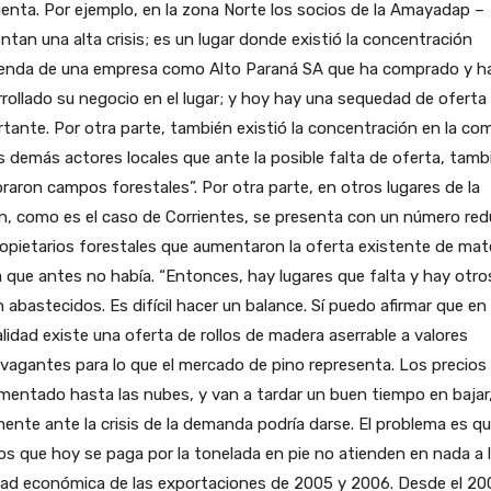
enta. Por ejemplo, en la zona Norte los socios de la Amayadap –
ntan una alta crisis; es un lugar donde existió la concentración
enda de una empresa como Alto Paraná SA que ha comprado y h
rollado su negocio en el lugar; y hoy hay una sequedad de oferta
tante. Por otra parte, también existió la concentración en la co
s demás actores locales que ante la posible falta de oferta, tamb
aron campos forestales”. Por otra parte, en otros lugares de la
n, como es el caso de Corrientes, se presenta con un número red
opietarios forestales que aumentaron la oferta existente de mat
 que antes no había. “Entonces, hay lugares que falta y hay otro
 abastecidos. Es difícil hacer un balance. Sí puedo afirmar que en 
lidad existe una oferta de rollos de madera aserrable a valores
vagantes para lo que el mercado de pino representa. Los precios
mentado hasta las nubes, y van a tardar un buen tiempo en bajar
ente ante la crisis de la demanda podría darse. El problema es qu
os que hoy se paga por la tonelada en pie no atienden en nada a 
dad económica de las exportaciones de 2005 y 2006. Desde el 20