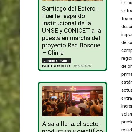
en cu
Santiago del Estero |
enfre
Fuerte respaldo
trem
institucional de la
desar
UNSE y CONICET a la
impor
puesta en marcha del
de lo
proyecto Red Bosque
compr
– Clima
regió
Cambio Climático
Patricia Escobar
-
04/08/2026
de pr
prima
están
actua
extra
incre
solam
preci
A sala llena: el sector
reali
productivo y científico