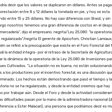
dría decir que los valores se duplicaron en dólares. Antes se pag
orestación entre 8 y 12 dólares la tonelada en pie, y hoy se esta
do entre 15 y 25 dólares. No hay casi diferencia con Brasil, y sin
rgo nosotros tenemos una gran diferencia de costos en el desp
 mercadería”, dijo el empresario. negrita/Ley 25.080: “la operatori
 regularizado”/negrita El gerente de Apicofom, Christian Lamiaux
én se refirió a la preocupación que existe en el Foro Forestal del
uál la entidad integra- por el retraso de la Secretaría de Agricultur
zar la dinámica de la operatoria de la Ley 25.080 de Inversiones pa
es Cultivados. “La situación no es buena, no están solucionando
 a los productores por el incentivo forestal, es una discusión qu
erminado. Los hechos están demostrando que pasó el tiempo y la
toria no se ha regularizado, y desde la entidad creemos que hay
 por trabajar aún. Desde el Foro y desde la actividad considera
as dificultades pasan por la mano de la administradora nacional (d
ferencia a Ester Malacari); una persona que podríamos decir es m