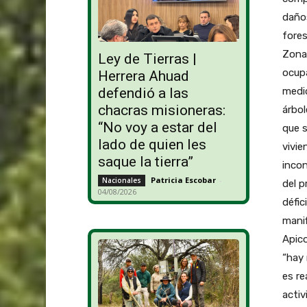
daños
fores
Zona 
Ley de Tierras |
ocup
Herrera Ahuad
medid
defendió a las
chacras misioneras:
árbol
“No voy a estar del
que s
lado de quien les
vivie
saque la tierra”
incon
Patricia Escobar
-
Nacionales
del p
04/08/2026
défic
manif
Apico
“hay 
es re
activ