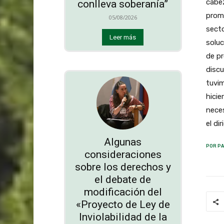
cabe
conlleva soberanía”
prom
05/08/2026
secto
Leer más
soluc
de pr
discu
tuvim
hicie
neces
el di
Algunas
POR PA
consideraciones
sobre los derechos y
el debate de
modificación del
«Proyecto de Ley de
Inviolabilidad de la