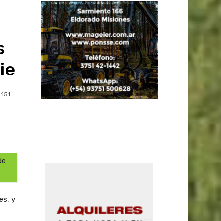
s
ie
151
de
es, y