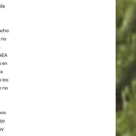
ada
acho
a no
,
 NEA
a en
ra
 los
e no
mos
ijo
uy