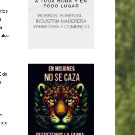
rios
a
a
aliza
e
E de
s
es
esta